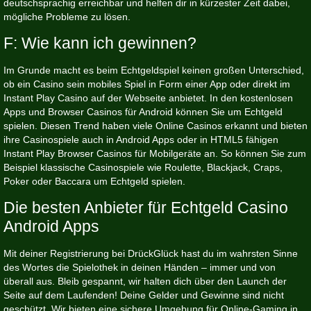
deutschsprachig erreichbar und helfen dir in kürzester Zeit dabei,
mögliche Probleme zu lösen.
F: Wie kann ich gewinnen?
Im Grunde macht es beim Echtgeldspiel keinen großen Unterschied,
ob ein Casino sein mobiles Spiel in Form einer App oder direkt im
Instant Play Casino auf der Webseite anbietet. In den kostenlosen
Apps und Browser Casinos für Android können Sie um Echtgeld
spielen. Diesen Trend haben viele Online Casinos erkannt und bieten
ihre Casinospiele auch in Android Apps oder in HTML5 fähigen
Instant Play Browser Casinos für Mobilgeräte an. So können Sie zum
Beispiel klassische Casinospiele wie Roulette, Blackjack, Craps,
Poker oder Baccara um Echtgeld spielen.
Die besten Anbieter für Echtgeld Casino
Android Apps
Mit deiner Registrierung bei DrückGlück hast du im wahrsten Sinne
des Wortes die Spielothek in deinen Händen – immer und von
überall aus. Bleib gespannt, wir halten dich über den Launch der
Seite auf dem Laufenden! Deine Gelder und Gewinne sind nicht
geschützt. Wir bieten eine sichere Umgebung für Online-Gaming in