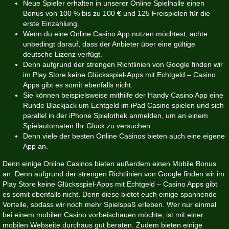
Neue Spieler erhalten in unserer Online Spielhalle einen
Bonus von 100 % bis zu 100 € und 125 Freispielen für die
erste Einzahlung.
Wenn du eine Online Casino App nutzen möchtest, achte
unbedingt darauf, dass der Anbieter über eine gültige
deutsche Lizenz verfügt.
Denn aufgrund der strengen Richtlinien von Google finden wir
im Play Store keine Glücksspiel-Apps mit Echtgeld – Casino
Apps gibt es somit ebenfalls nicht.
Sie können beispielsweise mithilfe der Handy Casino App eine
Runde Blackjack um Echtgeld im iPad Casino spielen und sich
parallel in der iPhone Spielothek anmelden, um an einem
Spielautomaten Ihr Glück zu versuchen.
Denn viele der besten Online Casinos bieten auch eine eigene
App an.
Denn einige Online Casinos bieten außerdem einen Mobile Bonus
an. Denn aufgrund der strengen Richtlinien von Google finden wir im
Play Store keine Glücksspiel-Apps mit Echtgeld – Casino Apps gibt
es somit ebenfalls nicht. Denn diese bietet euch einige spannende
Vorteile, sodass wir noch mehr Spielspaß erleben. Wer nur einmal
bei einem mobilen Casino vorbeischauen möchte, ist mit einer
mobilen Webseite durchaus gut beraten. Zudem bieten einige