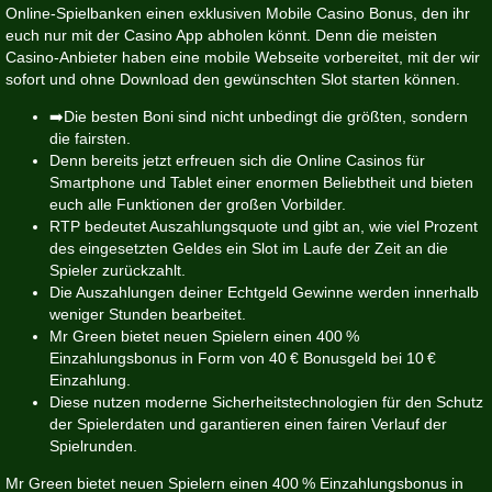
Online-Spielbanken einen exklusiven Mobile Casino Bonus, den ihr
euch nur mit der Casino App abholen könnt. Denn die meisten
Casino-Anbieter haben eine mobile Webseite vorbereitet, mit der wir
sofort und ohne Download den gewünschten Slot starten können.
➡️Die besten Boni sind nicht unbedingt die größten, sondern
die fairsten.
Denn bereits jetzt erfreuen sich die Online Casinos für
Smartphone und Tablet einer enormen Beliebtheit und bieten
euch alle Funktionen der großen Vorbilder.
RTP bedeutet Auszahlungsquote und gibt an, wie viel Prozent
des eingesetzten Geldes ein Slot im Laufe der Zeit an die
Spieler zurückzahlt.
Die Auszahlungen deiner Echtgeld Gewinne werden innerhalb
weniger Stunden bearbeitet.
Mr Green bietet neuen Spielern einen 400 %
Einzahlungsbonus in Form von 40 € Bonusgeld bei 10 €
Einzahlung.
Diese nutzen moderne Sicherheitstechnologien für den Schutz
der Spielerdaten und garantieren einen fairen Verlauf der
Spielrunden.
Mr Green bietet neuen Spielern einen 400 % Einzahlungsbonus in