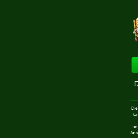
D
Die
ka
be
Ana