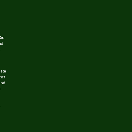
Die
nd
e
este
ces
und
n
-