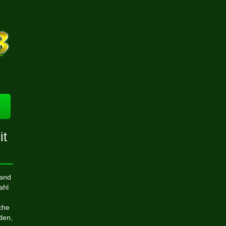
it
land
ahl
che
den,