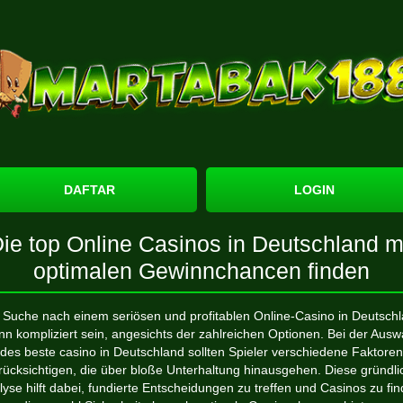
DAFTAR
LOGIN
ie top Online Casinos in Deutschland m
optimalen Gewinnchancen finden
 Suche nach einem seriösen und profitablen Online-Casino in Deutsch
nn kompliziert sein, angesichts der zahlreichen Optionen. Bei der Ausw
des beste casino in Deutschland sollten Spieler verschiedene Faktoren
rücksichtigen, die über bloße Unterhaltung hinausgehen. Diese gründli
lyse hilft dabei, fundierte Entscheidungen zu treffen und Casinos zu fin