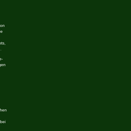
von
ie
ts,
.
e-
gen
chen
bei