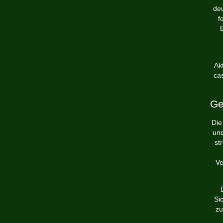
deu
f
Ak
ca
Ge
Die
und
st
Ve
Si
zu