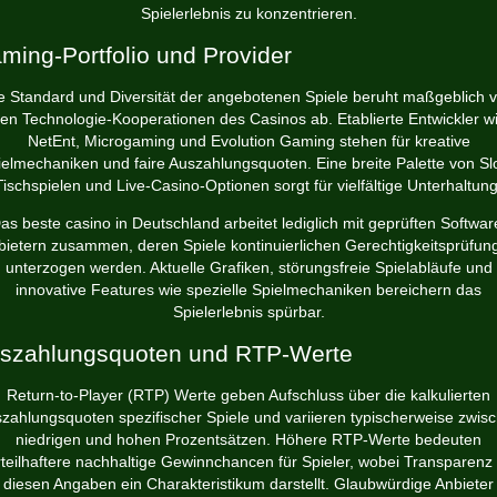
Spielerlebnis zu konzentrieren.
ming-Portfolio und Provider
e Standard und Diversität der angebotenen Spiele beruht maßgeblich 
en Technologie-Kooperationen des Casinos ab. Etablierte Entwickler w
NetEnt, Microgaming und Evolution Gaming stehen für kreative
ielmechaniken und faire Auszahlungsquoten. Eine breite Palette von Slo
Tischspielen und Live-Casino-Optionen sorgt für vielfältige Unterhaltung
as beste casino in Deutschland arbeitet lediglich mit geprüften Softwar
bietern zusammen, deren Spiele kontinuierlichen Gerechtigkeitsprüfun
unterzogen werden. Aktuelle Grafiken, störungsfreie Spielabläufe und
innovative Features wie spezielle Spielmechaniken bereichern das
Spielerlebnis spürbar.
szahlungsquoten und RTP-Werte
Return-to-Player (RTP) Werte geben Aufschluss über die kalkulierten
zahlungsquoten spezifischer Spiele und variieren typischerweise zwis
niedrigen und hohen Prozentsätzen. Höhere RTP-Werte bedeuten
rteilhaftere nachhaltige Gewinnchancen für Spieler, wobei Transparenz 
diesen Angaben ein Charakteristikum darstellt. Glaubwürdige Anbieter