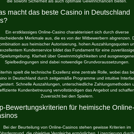
die sowohl Sicherheit als auch optimale Gewinnchancen bieten.
s macht das beste Casino in Deutschland
s?
Ein erstklassiges Online-Casino charakterisiert sich durch diverse
tscheidende Merkmale aus, die es von der Mitbewerbern abgrenzen. 
ombination aus heimischer Autorisierung, hohen Auszahlungsquoten u
exzellentem Kundenservice bildet das Fundament für eine zuverlässig
Spielumgebung. Klarheit über Gewinnmöglichkeiten und ausgewogene
Spielbedingungen sind dabei notwendige Grundvoraussetzungen.
terhin spielt die technische Exzellenz eine zentrale Rolle, wobei das b
sino in Deutschland durch zeitgemäße Programme und intuitive Interfa
geistert. Schnelle Auszahlungen, unterschiedliche Zahlungsmethoden 
effiziente Kundenbetreuung vervollständigen das Angebot und schaffe
Zuversicht bei den Spielern.
p-Bewertungskriterien für heimische Online
sinos
Bei der Beurteilung von Online-Casinos stehen gewisse Kriterien im
Vordergrund, die objektive Vergleiche ermöglichen. Lizenzierung durch