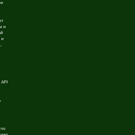
ми
ет
м и
ый
и
L.
 API
ь
 по
чает