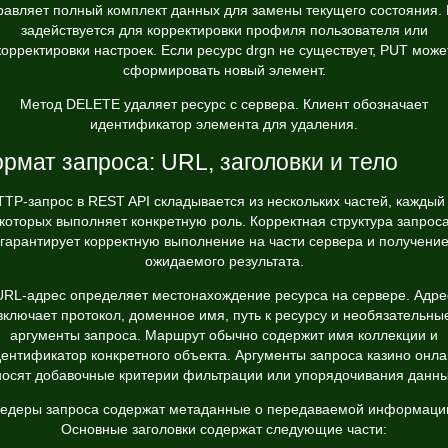
равляет полный комплект данных для замены текущего состояния.
задействуется для корректировки профиля пользователя или
корректировки настроек. Если ресурс drgn не существует, PUT може
сформировать новый элемент.
Метод DELETE удаляет ресурс с сервера. Клиент обозначает
идентификатор элемента для удаления.
рмат запроса: URL, заголовки и тело
TP-запрос в REST API складывается из нескольких частей, каждый
которых выполняет конкретную роль. Корректная структура запрос
гарантирует корректную выполнение на части сервера и получени
ожидаемого результата.
URL-адрес определяет местонахождение ресурса на сервере. Адре
включает протокол, доменное имя, путь к ресурсу и необязательны
аргументы запроса. Маршрут обычно содержит имя коллекции и
ентификатор конкретного объекта. Аргументы запроса казино онл
носят добавочные критерии фильтрации или упорядочивания данны
едеры запроса содержат метаданные о передаваемой информаци
Основные заголовки содержат следующие части: