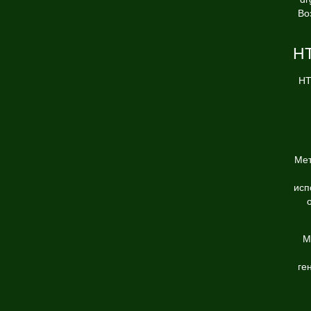
Во
HT
HT
Мет
исп
М
ге