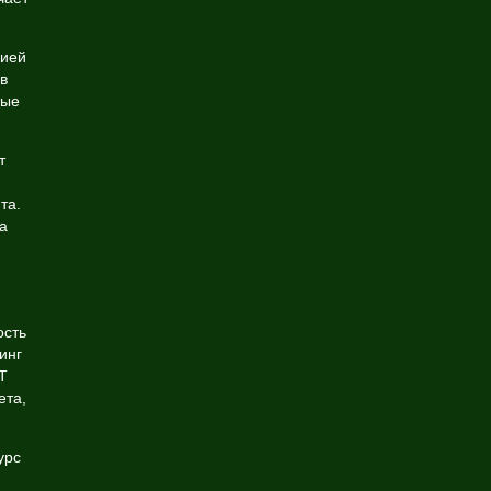
цией
в
тые
т
и
та.
а
ость
инг
T
ета,
урс