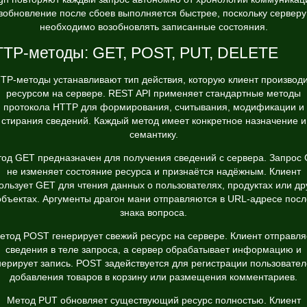
зобновление после сбоев выполняется быстрее, поскольку серверу
необходимо возобновлять записанные состояния.
TP-методы: GET, POST, PUT, DELETE
TP-методы устанавливают тип действия, которую клиент производи
ресурсом на сервере. REST API применяет стандартные методы
протокола HTTP для формирования, считывания, модификации и
стирания сведений. Каждый метод имеет конкретное назначение и
семантику.
од GET предназначен для получения сведений с сервера. Запрос
не изменяет состояние ресурса и признаётся надёжным. Клиент
ользует GET для чтения данных о пользователях, продуктах или др
объектах. Аргументы драгон мани отправляются в URL-адресе посл
знака вопроса.
етод POST генерирует свежий ресурс на сервере. Клиент отправля
сведения в теле запроса, а сервер обрабатывает информацию и
нерирует запись. POST задействуется для регистрации пользовател
добавления товаров в корзину или размещения комментариев.
Метод PUT обновляет существующий ресурс полностью. Клиент