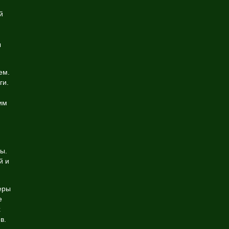
й
ы
ем.
ги.
им
ы.
й и
еры
е
х
в.