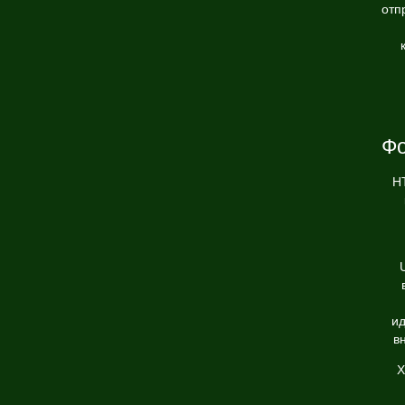
отп
Фо
HT
ид
в
Х