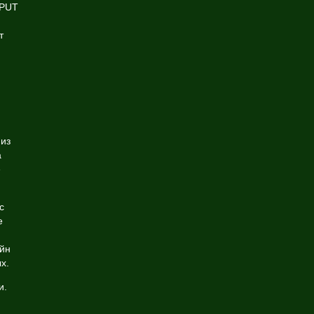
 PUT
т
 из
а
е
с
е
айн
х.
и.