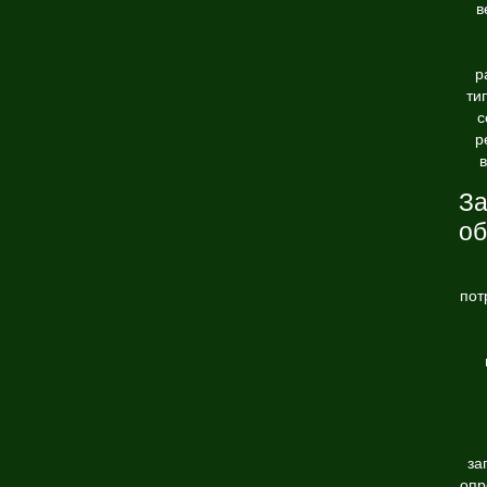
в
р
ти
с
р
в
За
о
пот
за
опр