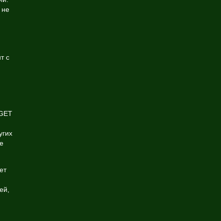
 не
т с
 GET
угих
е
ет
ей,