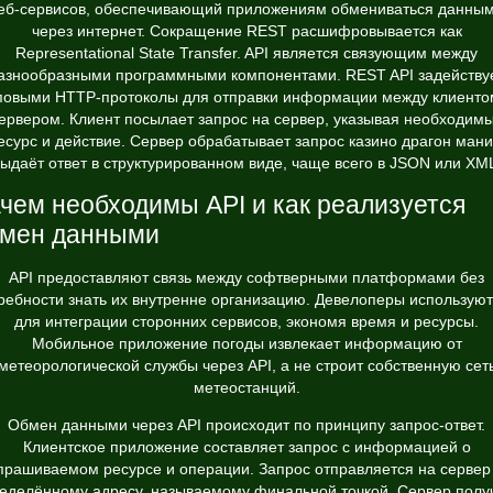
еб-сервисов, обеспечивающий приложениям обмениваться данны
через интернет. Сокращение REST расшифровывается как
Representational State Transfer. API является связующим между
азнообразными программными компонентами. REST API задейству
повыми HTTP-протоколы для отправки информации между клиенто
ервером. Клиент посылает запрос на сервер, указывая необходим
есурс и действие. Сервер обрабатывает запрос
казино драгон мани
ыдаёт ответ в структурированном виде, чаще всего в JSON или XM
чем необходимы API и как реализуется
бмен данными
API предоставляют связь между софтверными платформами без
ребности знать их внутренне организацию. Девелоперы используют
для интеграции сторонних сервисов, экономя время и ресурсы.
Мобильное приложение погоды извлекает информацию от
метеорологической службы через API, а не строит собственную сет
метеостанций.
Обмен данными через API происходит по принципу запрос-ответ.
Клиентское приложение составляет запрос с информацией о
прашиваемом ресурсе и операции. Запрос отправляется на сервер
еделённому адресу, называемому финальной точкой. Сервер полу