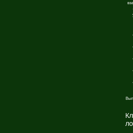
вз
Вып
Кл
ло