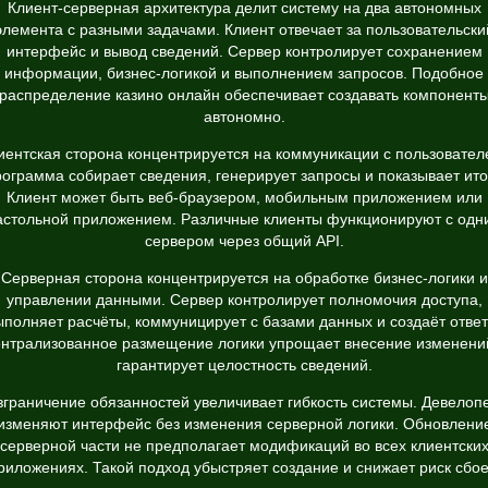
Клиент-серверная архитектура делит систему на два автономных
элемента с разными задачами. Клиент отвечает за пользовательски
интерфейс и вывод сведений. Сервер контролирует сохранением
информации, бизнес-логикой и выполнением запросов. Подобное
распределение казино онлайн обеспечивает создавать компонент
автономно.
иентская сторона концентрируется на коммуникации с пользовател
ограмма собирает сведения, генерирует запросы и показывает ито
Клиент может быть веб-браузером, мобильным приложением или
астольной приложением. Различные клиенты функционируют с одн
сервером через общий API.
Серверная сторона концентрируется на обработке бизнес-логики и
управлении данными. Сервер контролирует полномочия доступа,
ыполняет расчёты, коммуницирует с базами данных и создаёт ответ
нтрализованное размещение логики упрощает внесение изменени
гарантирует целостность сведений.
зграничение обязанностей увеличивает гибкость системы. Девелоп
изменяют интерфейс без изменения серверной логики. Обновлени
серверной части не предполагает модификаций во всех клиентски
риложениях. Такой подход убыстряет создание и снижает риск сбое