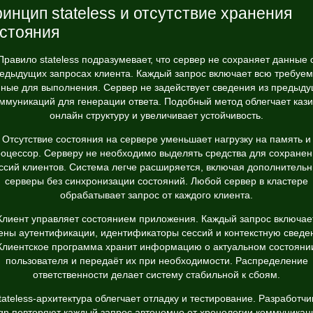
инцип stateless и отсутствие хранения
стояния
Правило stateless подразумевает, что сервер не сохраняет данные 
едыдущих запросах клиента. Каждый запрос включает всю требуе
ные для выполнения. Сервер не задействует сведения из предыд
ммуникаций для генерации ответа. Подобный метод облегчает каз
онлайн структуру и увеличивает устойчивость.
Отсутствие состояния на сервере уменьшает нагрузку на память и
оцессор. Серверу не необходимо выделять средства для сохране
ссий клиентов. Система легче расширяется, включая дополнитель
серверы без синхронизации состояний. Любой сервер в кластере
обрабатывает запрос от каждого клиента.
Клиент управляет состоянием приложения. Каждый запрос включае
ены аутентификации, идентификаторы сессий и контекстную сведе
Клиентское программа хранит информацию о актуальном состояни
пользователя и передаёт их при необходимости. Распределение
ответственности делает систему стабильной к сбоям.
tateless-архитектура облегчает отладку и тестирование. Разработчи
gn повторяют каждый запрос автономно от хронологии коммуникац