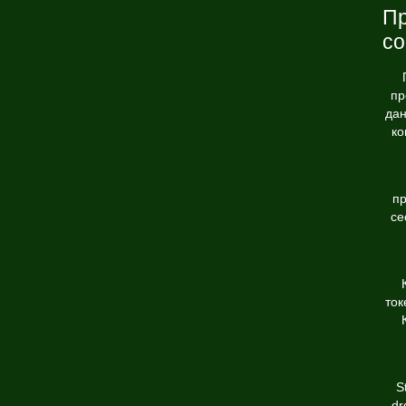
Пр
со
пр
дан
ко
пр
се
ток
S
dr