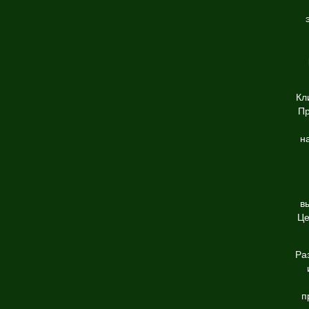
Кл
Пр
н
в
Це
Ра
п