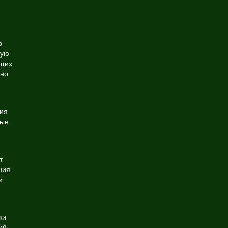
о
мую
ущих
ино
ния
ные
т
ния.
и
ки
ий.