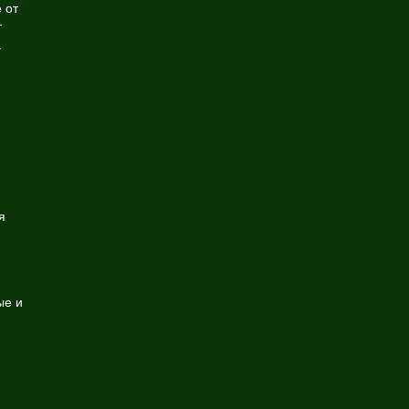
 от
т
.
я
ые и