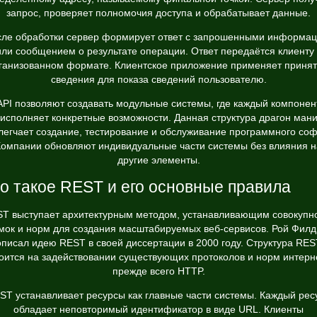
запрос, проверяет полномочия доступа и обрабатывает данные.
ле обработки сервер формирует ответ с запрошенными информа
или сообщением о результате операции. Ответ передаётся клиенту 
ганизованном формате. Клиентское приложение применяет приня
сведения для показа сведений пользователю.
API позволяют создавать модульные системы, где каждый компонен
исполняет конкретные возможности. Данная структура драгон ман
легчает создание, тестирование и обслуживание программного соф
Компании обновляют индивидуальные части системы без влияния н
другие элементы.
о такое REST и его основные правила
T выступает архитектурным методом, устанавливающим совокупн
мок и норм для создания масштабируемых веб-сервисов. Рой Филд
описал идею REST в своей диссертации в 2000 году. Структура RES
оится на задействовании существующих протоколов и норм интерн
прежде всего HTTP.
ST устанавливает ресурсы как главные части системы. Каждый рес
обладает неповторимый идентификатор в виде URL. Клиенты