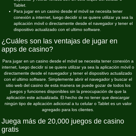
Tablet.
Para jugar en un casino desde el móvil se necesita tener
conexión a internet, luego decidir si se quiere utilizar ya sea la
aplicación móvil o directamente desde el navegador y tener el
dispositivo actualizado con el ultimo software.
¿Cuáles son las ventajas de jugar en
apps de casino?
Para jugar en un casino desde el móvil se necesita tener conexión a
internet, luego decidir si se quiere utilizar ya sea la aplicación móvil o
directamente desde el navegador y tener el dispositivo actualizado
con el ultimo software. Simplemente abrir el navegador y buscar el
sitio web del casino de esta manera se puede gozar de todos los
juegos y funciones disponibles sin la preocupación de que la
aplicación este actualizada. El hecho de no tener que descargar
ningún tipo de aplicación adicional a tu celular o Tablet es un valor
agregado para los clientes.
Juega más de 20,000 juegos de casino
gratis