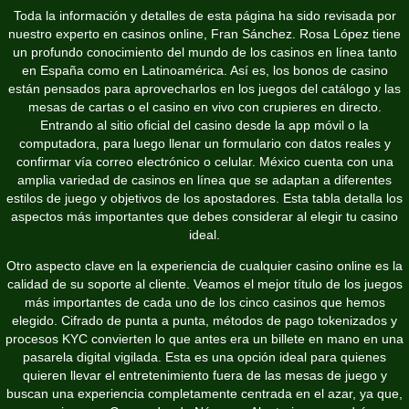
Toda la información y detalles de esta página ha sido revisada por
nuestro experto en casinos online, Fran Sánchez. Rosa López tiene
un profundo conocimiento del mundo de los casinos en línea tanto
en España como en Latinoamérica. Así es, los bonos de casino
están pensados para aprovecharlos en los juegos del catálogo y las
mesas de cartas o el casino en vivo con crupieres en directo.
Entrando al sitio oficial del casino desde la app móvil o la
computadora, para luego llenar un formulario con datos reales y
confirmar vía correo electrónico o celular. México cuenta con una
amplia variedad de casinos en línea que se adaptan a diferentes
estilos de juego y objetivos de los apostadores. Esta tabla detalla los
aspectos más importantes que debes considerar al elegir tu casino
ideal.
Otro aspecto clave en la experiencia de cualquier casino online es la
calidad de su soporte al cliente. Veamos el mejor título de los juegos
más importantes de cada uno de los cinco casinos que hemos
elegido. Cifrado de punta a punta, métodos de pago tokenizados y
procesos KYC convierten lo que antes era un billete en mano en una
pasarela digital vigilada. Esta es una opción ideal para quienes
quieren llevar el entretenimiento fuera de las mesas de juego y
buscan una experiencia completamente centrada en el azar, ya que,