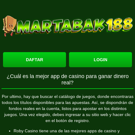
DAFTAR
LOGIN
¿Cuál es la mejor app de casino para ganar dinero
real?
Por ultimo, hay que buscar el catálogo de juegos, donde encontraras
todos los títulos disponibles para las apuestas. Así, se dispondrán de
fondos reales en la cuenta, listos para apostar en los distintos
juegos. Una vez elegido, debes ingresar a su sitio web y hacer clic
en el botón de registro.
Roby Casino tiene una de las mejores apps de casino y