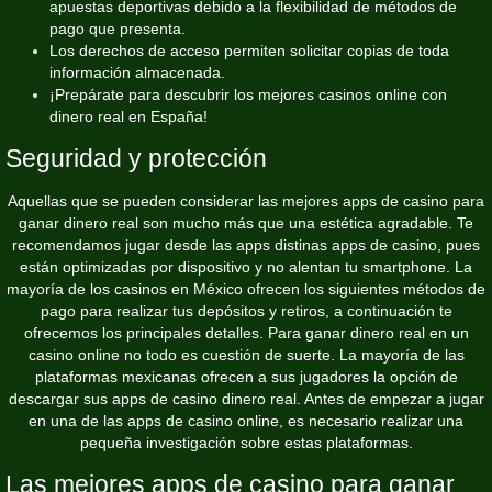
apuestas deportivas debido a la flexibilidad de métodos de
pago que presenta.
Los derechos de acceso permiten solicitar copias de toda
información almacenada.
¡Prepárate para descubrir los mejores casinos online con
dinero real en España!
Seguridad y protección
Aquellas que se pueden considerar las mejores apps de casino para
ganar dinero real son mucho más que una estética agradable. Te
recomendamos jugar desde las apps distinas apps de casino, pues
están optimizadas por dispositivo y no alentan tu smartphone. La
mayoría de los casinos en México ofrecen los siguientes métodos de
pago para realizar tus depósitos y retiros, a continuación te
ofrecemos los principales detalles. Para ganar dinero real en un
casino online no todo es cuestión de suerte. La mayoría de las
plataformas mexicanas ofrecen a sus jugadores la opción de
descargar sus apps de casino dinero real. Antes de empezar a jugar
en una de las apps de casino online, es necesario realizar una
pequeña investigación sobre estas plataformas.
Las mejores apps de casino para ganar