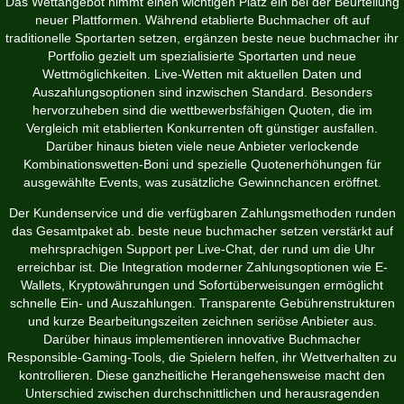
Das Wettangebot nimmt einen wichtigen Platz ein bei der Beurteilung
neuer Plattformen. Während etablierte Buchmacher oft auf
traditionelle Sportarten setzen, ergänzen beste neue buchmacher ihr
Portfolio gezielt um spezialisierte Sportarten und neue
Wettmöglichkeiten. Live-Wetten mit aktuellen Daten und
Auszahlungsoptionen sind inzwischen Standard. Besonders
hervorzuheben sind die wettbewerbsfähigen Quoten, die im
Vergleich mit etablierten Konkurrenten oft günstiger ausfallen.
Darüber hinaus bieten viele neue Anbieter verlockende
Kombinationswetten-Boni und spezielle Quotenerhöhungen für
ausgewählte Events, was zusätzliche Gewinnchancen eröffnet.
Der Kundenservice und die verfügbaren Zahlungsmethoden runden
das Gesamtpaket ab. beste neue buchmacher setzen verstärkt auf
mehrsprachigen Support per Live-Chat, der rund um die Uhr
erreichbar ist. Die Integration moderner Zahlungsoptionen wie E-
Wallets, Kryptowährungen und Sofortüberweisungen ermöglicht
schnelle Ein- und Auszahlungen. Transparente Gebührenstrukturen
und kurze Bearbeitungszeiten zeichnen seriöse Anbieter aus.
Darüber hinaus implementieren innovative Buchmacher
Responsible-Gaming-Tools, die Spielern helfen, ihr Wettverhalten zu
kontrollieren. Diese ganzheitliche Herangehensweise macht den
Unterschied zwischen durchschnittlichen und herausragenden