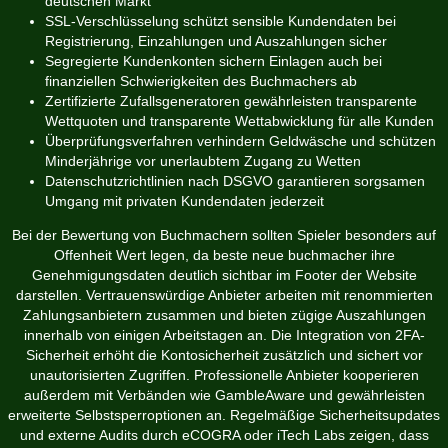
deutschen Markt
SSL-Verschlüsselung schützt sensible Kundendaten bei
Registrierung, Einzahlungen und Auszahlungen sicher
Segregierte Kundenkonten sichern Einlagen auch bei
finanziellen Schwierigkeiten des Buchmachers ab
Zertifizierte Zufallsgeneratoren gewährleisten transparente
Wettquoten und transparente Wettabwicklung für alle Kunden
Überprüfungsverfahren verhindern Geldwäsche und schützen
Minderjährige vor unerlaubtem Zugang zu Wetten
Datenschutzrichtlinien nach DSGVO garantieren sorgsamen
Umgang mit privaten Kundendaten jederzeit
Bei der Bewertung von Buchmachern sollten Spieler besonders auf
Offenheit Wert legen, da beste neue buchmacher ihre
Genehmigungsdaten deutlich sichtbar im Footer der Website
darstellen. Vertrauenswürdige Anbieter arbeiten mit renommierten
Zahlungsanbietern zusammen und bieten zügige Auszahlungen
innerhalb von einigen Arbeitstagen an. Die Integration von 2FA-
Sicherheit erhöht die Kontosicherheit zusätzlich und sichert vor
unautorisierten Zugriffen. Professionelle Anbieter kooperieren
außerdem mit Verbänden wie GambleAware und gewährleisten
erweiterte Selbstsperroptionen an. Regelmäßige Sicherheitsupdates
und externe Audits durch eCOGRA oder iTech Labs zeigen, dass