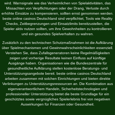
wird. Warnsignale wie das Verheimlichen von Spielaktivitäten, das
Missachten von Verpflichtungen oder der Drang, Verluste durch
erhöhte Einsätze zu kompensieren, sollten ernst genommen werden.
beste online casinos Deutschland sind verpflichtet, Tools wie Reality
Checks, Zeitbegrenzungen und Einsatzlimits bereitzustellen, die
Spieler aktiv nutzen sollten, um ihre Gewohnheiten zu kontrollieren
und ein gesundes Spielverhalten zu wahren.
Zusätzlich zu den technischen Schutzmaßnahmen ist die Aufklärung
über Spielmechanismen und Gewinnwahrscheinlichkeiten essenziell.
Verstehen Sie, dass Zufallsgeneratoren keine Regelmäßigkeiten
zeigen und vorherige Resultate keinen Einfluss auf künftige
Ausgänge haben. Organisationen wie die Bundeszentrale für
gesundheitliche Aufklärung stellen kostenlose Beratungs- und
Unterstützungsangebote bereit. beste online casinos Deutschland
arbeiten zusammen mit solchen Einrichtungen und bieten direkte
Verlinkungen zu Unterstützungsressourcen an. Die Kombination aus
eigenverantwortlichem Handeln, Sicherheitstechnologien und
professioneller Unterstützung bietet die beste Grundlage für ein
geschütztes sowie vergnügliches Spielerlebnis frei von negativen
Auswirkungen für Finanzen oder Gesundheit.