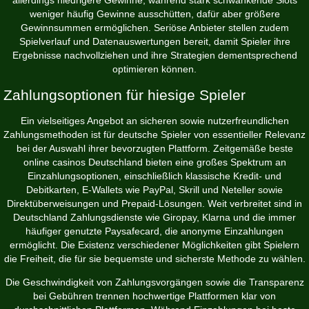
weniger häufig Gewinne ausschütten, dafür aber größere
Gewinnsummen ermöglichen. Seriöse Anbieter stellen zudem
Spielverlauf und Datenauswertungen bereit, damit Spieler ihre
Ergebnisse nachvollziehen und ihre Strategien dementsprechend
optimieren können.
Zahlungsoptionen für hiesige Spieler
Ein vielseitiges Angebot an sicheren sowie nutzerfreundlichen
Zahlungsmethoden ist für deutsche Spieler von essentieller Relevanz
bei der Auswahl ihrer bevorzugten Plattform. Zeitgemäße beste
online casinos Deutschland bieten eine großes Spektrum an
Einzahlungsoptionen, einschließlich klassische Kredit- und
Debitkarten, E-Wallets wie PayPal, Skrill und Neteller sowie
Direktüberweisungen und Prepaid-Lösungen. Weit verbreitet sind in
Deutschland Zahlungsdienste wie Giropay, Klarna und die immer
häufiger genutzte Paysafecard, die anonyme Einzahlungen
ermöglicht. Die Existenz verschiedener Möglichkeiten gibt Spielern
die Freiheit, die für sie bequemste und sicherste Methode zu wählen.
Die Geschwindigkeit von Zahlungsvorgängen sowie die Transparenz
bei Gebühren trennen hochwertige Plattformen klar von