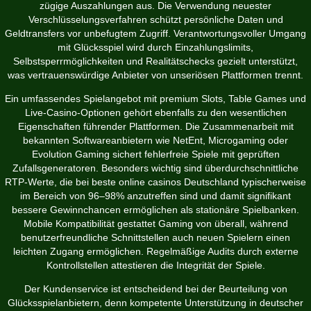
zügige Auszahlungen aus. Die Verwendung neuester
Verschlüsselungsverfahren schützt persönliche Daten und
Geldtransfers vor unbefugtem Zugriff. Verantwortungsvoller Umgang
mit Glücksspiel wird durch Einzahlungslimits,
Selbstsperrmöglichkeiten und Realitätschecks gezielt unterstützt,
was vertrauenswürdige Anbieter von unseriösen Plattformen trennt.
Ein umfassendes Spielangebot mit premium Slots, Table Games und
Live-Casino-Optionen gehört ebenfalls zu den wesentlichen
Eigenschaften führender Plattformen. Die Zusammenarbeit mit
bekannten Softwareanbietern wie NetEnt, Microgaming oder
Evolution Gaming sichert fehlerfreie Spiele mit geprüften
Zufallsgeneratoren. Besonders wichtig sind überdurchschnittliche
RTP-Werte, die bei beste online casinos Deutschland typischerweise
im Bereich von 96–98% anzutreffen sind und damit signifikant
bessere Gewinnchancen ermöglichen als stationäre Spielbanken.
Mobile Kompatibilität gestattet Gaming von überall, während
benutzerfreundliche Schnittstellen auch neuen Spielern einen
leichten Zugang ermöglichen. Regelmäßige Audits durch externe
Kontrollstellen attestieren die Integrität der Spiele.
Der Kundenservice ist entscheidend bei der Beurteilung von
Glücksspielanbietern, denn kompetente Unterstützung in deutscher