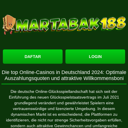
DAFTAR
LOGIN
Die top Online-Casinos in Deutschland 2024: Optimale
Auszahlungsquoten und attraktive Willkommensboni
Die deutsche Online-Glücksspiellandschaft hat sich seit der
Einführung des neuen Glücksspielstaatsvertrags im Juli 2021
grundlegend verändert und gewährleistet Spielern eine
vertrauenswürdige und lizenzierte Umgebung. In diesem
dynamischen Markt ist es entscheidend, die Plattformen zu
identifizieren, die nicht nur strenge Sicherheitsvorgaben erfüllen,
sondern auch attraktive Gewinnchancen und umfangreiche