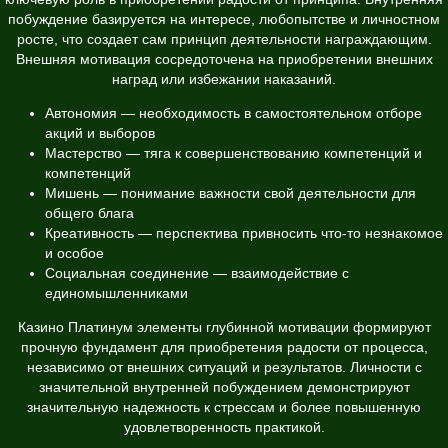
побуждение базируется на интересе, любопытстве и личностном
росте, что создает сам принцип деятельности награждающим.
Внешняя мотивация сосредоточена на приобретении внешних
наград или избежании наказаний.
Автономия — необходимость в самостоятельном отборе
акций и выборов
Мастерство — тяга к совершенствованию компетенций и
компетенций
Мишень — понимание важности свой деятельности для
общего блага
Креативность — перспектива привносить что-то незнакомое
и особое
Социальная соединение — взаимодействие с
единомышленниками
Казино Платинум элементы глубинной мотивации формируют
прочную фундамент для приобретения радости от процесса,
независимо от внешних ситуаций и результатов. Личности с
значительной внутренней побуждением демонстрируют
значительную надежность к стрессам и более повышенную
удовлетворенность практикой.