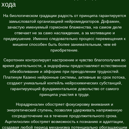
хода
На биологическом градации радость от принципа гарантируется
замысловатой организацией нейромедиаторов. Дофамин,
зачастую именуемый гормоном блаженства, на самом деле
отвечает не за само наслаждение, а за мотивацию и
предвкушение. Именно следовательно процесс перемещения к
мишени способен быть более занимательным, чем её
приобретение.
Серотонин контролирует настроение и чувство благополучия во
время деятельности, а эндорфины предоставляют естественное
обезболивание и эйфорию при преодолении трудностей.
Платинум Казино нейронные системы, активные во срок потока,
создают уникальный коктейль нейрохимических субстанций,
гарантирующий фундаментальное довольство от самого
принципа участия в труде.
Норадреналин обостряет фокусировку внимания и
энергетический ступень, позволяя удерживать напряженную
сосредоточение на в течение продолжительного срока.
Ацетилхолин обостряет возможность к познанию и адаптации,
создавая любой период механизма потенциально обогащающим