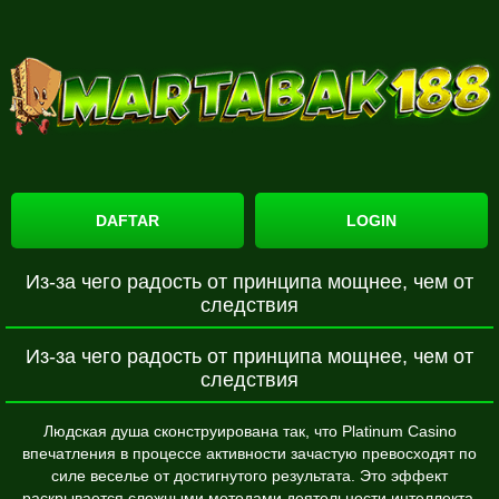
DAFTAR
LOGIN
Из-за чего радость от принципа мощнее, чем от
следствия
Из-за чего радость от принципа мощнее, чем от
следствия
Людская душа сконструирована так, что Platinum Casino
впечатления в процессе активности зачастую превосходят по
силе веселье от достигнутого результата. Это эффект
раскрывается сложными методами деятельности интеллекта,