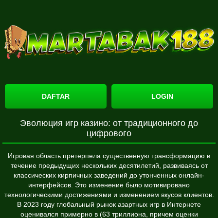
DAFTAR
LOGIN
Эволюция игр казино: от традиционного до
цифрового
Игровая область претерпела существенную трансформацию в
течение предыдущих нескольких десятилетий, развиваясь от
классических кирпичных заведений до утонченных онлайн-
интерфейсов. Это изменение было мотивировано
технологическими достижениями и изменением вкусов клиентов.
В 2023 году глобальный рынок азартных игр в Интернете
оценивался примерно в (63 триллиона, причем оценки