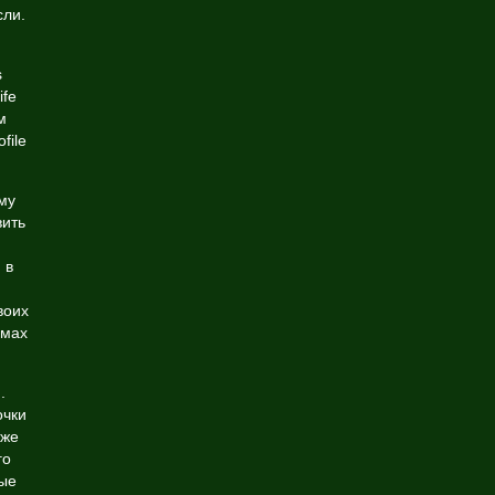
сли.
s
ife
м
file
му
вить
 в
я
воих
ммах
.
очки
аже
го
ые