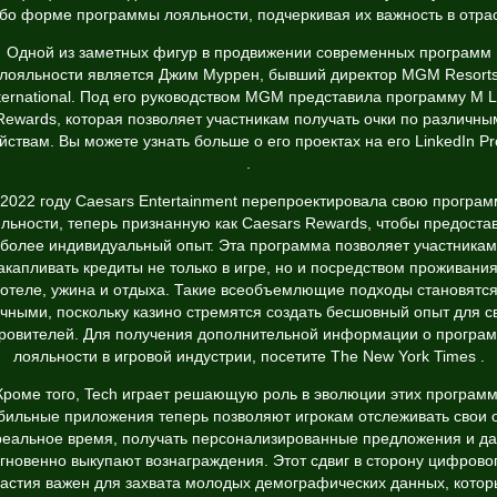
бо форме программы лояльности, подчеркивая их важность в отра
Одной из заметных фигур в продвижении современных программ
лояльности является Джим Муррен, бывший директор MGM Resort
ternational. Под его руководством MGM представила программу M L
Rewards, которая позволяет участникам получать очки по различны
йствам. Вы можете узнать больше о его проектах на его
LinkedIn Pro
.
 2022 году Caesars Entertainment перепроектировала свою програм
льности, теперь признанную как Caesars Rewards, чтобы предоста
более индивидуальный опыт. Эта программа позволяет участникам
акапливать кредиты не только в игре, но и посредством проживания
отеле, ужина и отдыха. Такие всеобъемлющие подходы становятс
чными, поскольку казино стремятся создать бесшовный опыт для с
ровителей. Для получения дополнительной информации о програ
лояльности в игровой индустрии, посетите
The New York Times
.
Кроме того, Tech играет решающую роль в эволюции этих программ
ильные приложения теперь позволяют игрокам отслеживать свои 
реальное время, получать персонализированные предложения и д
гновенно выкупают вознаграждения. Этот сдвиг в сторону цифрово
частия важен для захвата молодых демографических данных, котор