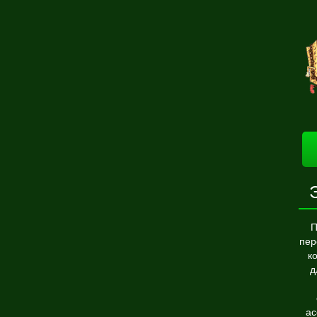
П
пер
к
д
ас