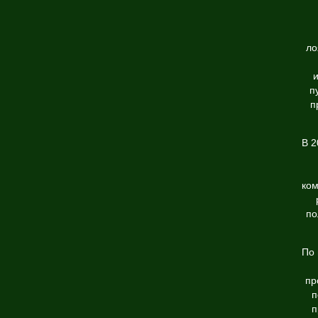
ло
и
п
п
В 2
ком
по
По 
пр
п
п