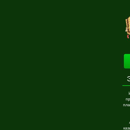
п
пла
каз