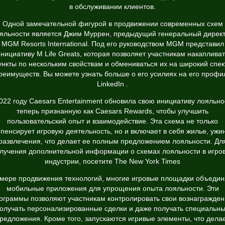
в обслуживании клиентов.
Одной замечательной фигурой в продвижении современных схем
яльности является Джим Муррен, предыдущий генеральный дирек
MGM Resorts International. Под его руководством MGM представил
нициативу M Life Greats, которая позволяет участникам накапливат
ункты по нескольким свойствам и обмениваться их на широкий спек
реимуществ. Вы можете узнать больше о его усилиях на его
профи
LinkedIn
.
022 году Caesars Entertainment обновила свою инициативу лояльно
теперь признанную как Caesars Rewards, чтобы улучшить
пользовательский опыт и взаимодействие. Эта схема не только
пенсирует игровую деятельность, но и включает в себя жилье, ужи
развлечения, что делает ее полным предложением лояльности. Дл
лучения дополнительной информации о схемах лояльности в игро
индустрии, посетите
The New York Times
мере продвижения технологий, многие игровые площадки объеди
мобильные приложения для упрощения опыта лояльности. Эти
ограммы позволяют участникам контролировать свои вознагражден
олучать персонализированные сделки и даже получать специальн
редложения. Кроме того, запускаются игривые элементы, что дела