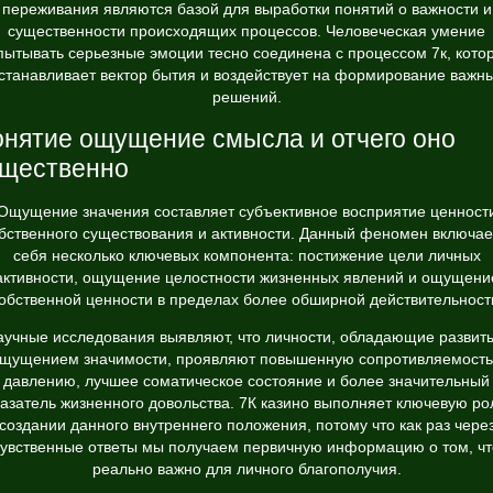
переживания являются базой для выработки понятий о важности и
существенности происходящих процессов. Человеческая умение
пытывать серьезные эмоции тесно соединена с процессом
7к
, кото
станавливает вектор бытия и воздействует на формирование важн
решений.
нятие ощущение смысла и отчего оно
щественно
Ощущение значения составляет субъективное восприятие ценност
бственного существования и активности. Данный феномен включае
себя несколько ключевых компонента: постижение цели личных
активности, ощущение целостности жизненных явлений и ощущени
обственной ценности в пределах более обширной действительност
аучные исследования выявляют, что личности, обладающие развит
щущением значимости, проявляют повышенную сопротивляемость
давлению, лучшее соматическое состояние и более значительный
азатель жизненного довольства. 7К казино выполняет ключевую ро
создании данного внутреннего положения, потому что как раз чере
чувственные ответы мы получаем первичную информацию о том, чт
реально важно для личного благополучия.