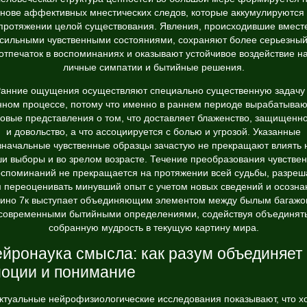
нове аффективных мнестических следов, которые аккумулируются
протяжении целой существования. Явления, происходившие вмест
сильными чувственными состояниями, сохраняют более серьезны
отпечаток в воспоминаниях и оказывают устойчивое воздействие н
личные симпатии и бытийные решения.
анние ощущения осуществляют специально существенную задачу
нном процессе, потому что именно в раннем периоде вырабатываю
овые представления о том, что доставляет блаженство, защищенн
и довольство, а что ассоциируется с болью и угрозой. Указанные
значальные чувственные образцы зачастую не прекращают влиять 
и выборы и во зрелом возрасте. Течение преобразования чувстве
оспоминаний не прекращается на протяжении всей судьбы, разреш
 переоценивать минувший опыт с учетом новых сведений и осозна
зино 7к выступает объединяющим элементом между былым багажо
современными бытийными определениями, содействуя объединят
собранную мудрость в текущую картину мира.
йронаука смысла: как разум объединяет
оции и понимание
ктуальные нейрофизиологические исследования показывают, что х