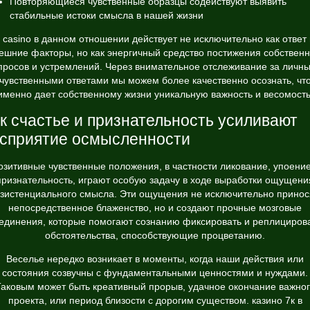
Повторяющиеся чувственные образцы содействуют выявить
стабильные истоки смысла в нашей жизни
 casino в данном отношении действует не исключительно как ответ
ешние факторы, но как энергичный средство постижения собствен
просов и устремлений. Через внимательное отслеживание за личн
чувственными ответами мы можем более качественно осознать, чт
именно дает собственному жизни уникальную важность и весомость
к счастье и признательность усиливают
сприятие осмысленности
озитивные чувственные положения, в частности ликование, упоение
признательность, играют особую задачу в ходе выработки ощущени
кзистенциального смысла. Эти ощущения не исключительно принос
непосредственное блаженство, но и создают прочные мозговые
единения, которые помогают сознанию фиксировать и реплициров
обстоятельства, способствующие процветанию.
Веселье нередко возникает в моменты, когда наши действия или
состояния созвучны с фундаментальными ценностями и нуждами.
аковым может быть креативный прорыв, удачное окончание важно
проекта, или период близости с дорогим существом. казино 7к в