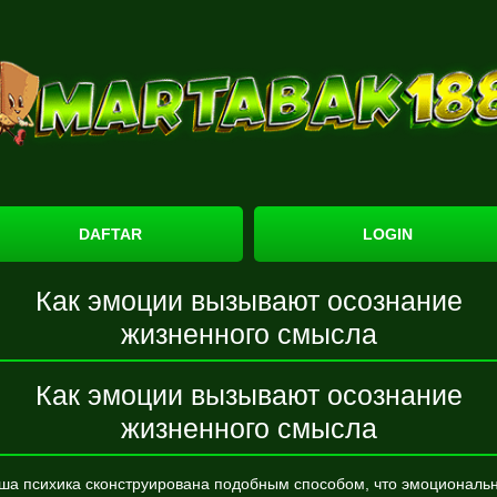
DAFTAR
LOGIN
Как эмоции вызывают осознание
жизненного смысла
Как эмоции вызывают осознание
жизненного смысла
ша психика сконструирована подобным способом, что эмоциональ