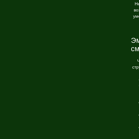
Не
во
ум
Эм
с
стр