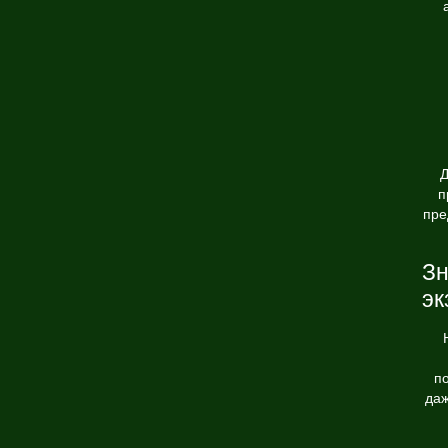
Д
п
пре
Зн
эк
п
даж