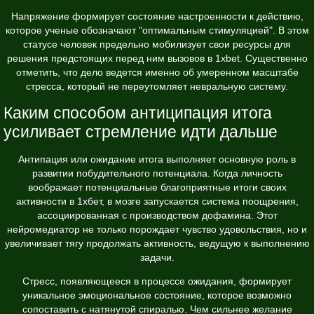
Напряжение формирует состояние настроенности к действию,
которое ученые обозначают "оптимальным стимуляцией". В этом
статусе человек предельно мобилизует свои ресурсы для
решения предстоящих перед ним вызовов в 1xbet. Существенно
отметить, что дело ведется именно об умеренном масштабе
стресса, который не переутомляет невральную систему.
Каким способом антиципация итога
усиливает стремление идти дальше
Антипация или ожидание итога выполняет основную роль в
развитии побудительного потенциала. Когда личность
воображает потенциальные благоприятные итоги своих
активности в 1хбет, в мозге запускается система поощрения,
ассоциированная с производством дофамина. Этот
нейромедиатор не только порождает чувство удовольствия, но и
увеличивает тягу продолжать активность, ведущую к выполнению
задачи.
Стресс, появляющееся в процессе ожидания, формирует
уникальное эмоциональное состояние, которое возможно
сопоставить с натянутой спиралью. Чем сильнее желание