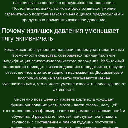
накопившуюся энергию в продуктивное направление.
Постоянная практика таких методов развивает умение
стремительно подстраиваться к меняющимся предпосылкам и
продуктивно применять душевное давление.
Почему излишек давления уменьшает
тягу активничать
Когда масштаб внутреннего давления переступает адаптивные
возможности существа, совершается принципиальное
модификация психофизиологического положения. Избыточный
напряжение приводит к израсходованию передатчиков, несущих
ответственность за мотивацию и наслаждение. Дофаминовые
воспринимающие элементы оказываются менее
чувствительными, что снижает умение извлекать наслаждение от
активности.
Системно повышенный уровень кортизола ухудшает
функционирование части мозга - части головы, несущей
ответственность за формирование современных запоминаний и
обучение. В результате человек приступает испытывать
трудности с составлением планов будущих поступков и
утрачивает умение воспринимать перспективы эволюции