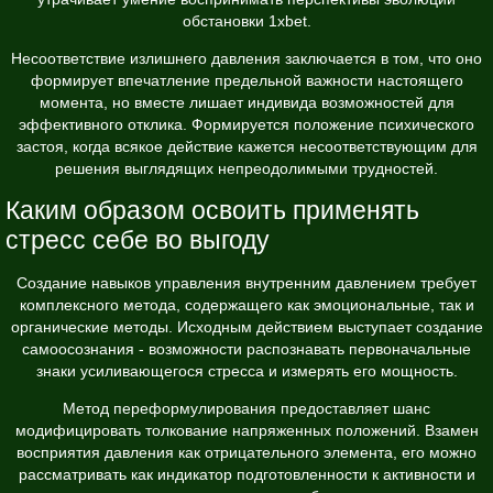
обстановки 1xbet.
Несоответствие излишнего давления заключается в том, что оно
формирует впечатление предельной важности настоящего
момента, но вместе лишает индивида возможностей для
эффективного отклика. Формируется положение психического
застоя, когда всякое действие кажется несоответствующим для
решения выглядящих непреодолимыми трудностей.
Каким образом освоить применять
стресс себе во выгоду
Создание навыков управления внутренним давлением требует
комплексного метода, содержащего как эмоциональные, так и
органические методы. Исходным действием выступает создание
самоосознания - возможности распознавать первоначальные
знаки усиливающегося стресса и измерять его мощность.
Метод переформулирования предоставляет шанс
модифицировать толкование напряженных положений. Взамен
восприятия давления как отрицательного элемента, его можно
рассматривать как индикатор подготовленности к активности и