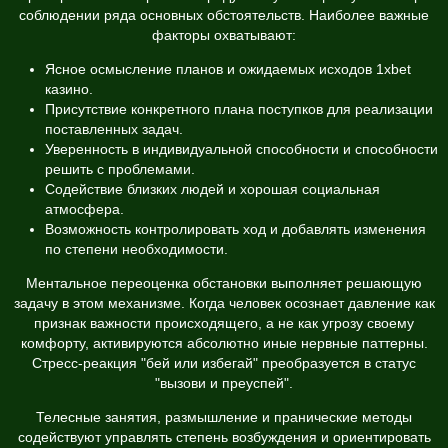
соблюдении ряда основных обстоятельств. Наиболее важные
факторы охватывают:
Ясное осмысление планов и ожидаемых исходов 1xbet
казино.
Присутствие конкретного плана поступков для реализации
поставленных задач.
Уверенность в индивидуальной способности и способности
решить с проблемами.
Содействие близких людей и хорошая социальная
атмосфера.
Возможность контролировать ход и добавлять изменения
по степени необходимости.
Ментальное переоценка обстановки выполняет решающую
задачу в этом механизме. Когда человек осознает давление как
признак важности происходящего, а не как угрозу своему
комфорту, активируются абсолютно иные нервные паттерны.
Стресс-реакция "бей или избегай" преобразуется в статус
"вызови и преуспей".
Телесные занятия, размышление и пранические методы
содействуют управлять степень возбуждения и ориентировать