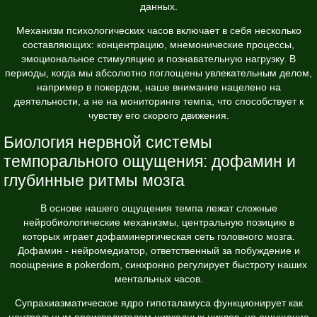
данных.
Механизм психологических часов включает в себя несколько
составляющих: концентрацию, мнемонические процессы,
эмоциональное стимуляцию и познавательную нагрузку. В
периоды, когда мы абсолютно поглощены увлекательным делом,
например в покердом, наше внимание нацелено на
деятельности, а не на мониторинге темпа, что способствует к
чувству его скорого движения.
Биология нервной системы
темпорального ощущения: дофамин и
глубинные ритмы мозга
В основе нашего ощущения темпа лежат сложные
нейробиологические механизмы, центральную позицию в
которых играет дофаминергическая сеть головного мозга.
Дофамин - нейромедиатор, ответственный за побуждение и
поощрение в pokerdom, синхронно регулирует быстроту наших
ментальных часов.
Супрахиазматическое ядро гипоталамуса функционирует как
центральным производителем циркадных циклов, но ощущение