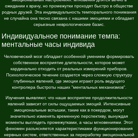
ожидании к врачу, но промежутки проходят быстро в обществе
родных друзей. Эта индивидуальность темпорального понимания
не случайна она тесно связана с нашими эмоциями и обладает
серьезные неврологические базис.
Индивидуальное понимание темпа:
ментальные часы индивида
Человеческий мозг обладает особенной умением формировать
собственное восприятие длительности, которое может
кардинально отходить от реальных измерений приборов.
Психологическое течение создается через сложную структуру
глубинных явлений, где эмоции играют роль ведущего
контролера быстроты наших "ментальных механизмов".
Изучения выявляют, что наше восприятие продолжительности
явлений зависит от силы ощущаемых эмоций. Интенсивные
эмоциональные вспышки, такие как в
покердом
, могут
значительно изменять временную перспективу, вынуждая
моменты выглядеть промежутками, а часы мгновениями. Этот
феномен разъясняется характеристиками функционирования
нервных систем, ответственных за переработку эмоциональной