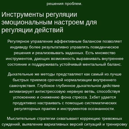
решения проблем.
Инструменты регуляции
эмоциональным настроем для
регуляции действий
Регулярное управление аффективным балансом позволяет
индивиду более результативно управлять поведенческое
решения и реализовывать заданных. Есть множество
инструментов, дающих возможность выравнивать внутреннее
состояние и поддерживать устойчивый ментальный баланс.
Дыхательные же методы представляют как самый из лучше
быстрых приемов срочной нормализации внутреннего
самочувствия. Глубокое глубинное дыхательное действие
активизирует антистрессовую нервную ветвь, способствуя
успокоению и снижению фона стресса. 1хбет удается
продуктивно настраивать с помощью систематических
регуляторных практик и инструментов осознанности.
Мыслительные стратегии охватывают коррекцию тревожных
суждений, выявление вариативных версий ситуаций и тренировку