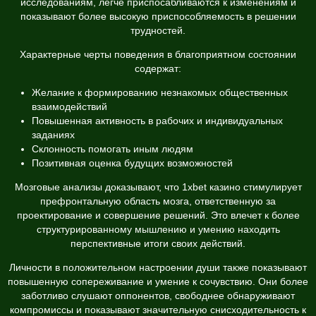
исследованиям, легче приспосабливаются к изменениям и
показывают более высокую приспособляемость в решении
трудностей.
Характерные черты поведения в благоприятном состоянии
содержат:
Желание к формированию незнакомых общественных
взаимодействий
Повышенная активность в рабочих и индивидуальных
заданиях
Склонность помогать иным людям
Позитивная оценка будущих возможностей
Мозговые анализы доказывают, что 1xbet казино стимулирует
префронтальную область мозга, ответственную за
проектирование и совершение решений. Это влечет к более
структурированному мышлению и умению находить
перспективные итоги своих действий.
Личности в положительном настроении души также показывают
повышенную сопереживание и умение к сочувствию. Они более
заботливо слушают оппонентов, свободнее обнаруживают
компромиссы и показывают значительную снисходительность к