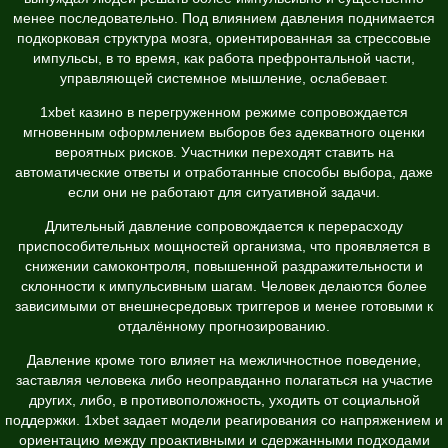
менее последовательно. Под влиянием давления поднимается
подкорковая структура мозга, ориентированная за стрессовые
импульсы, в то время, как работа префронтальной части,
управляющей системное мышление, ослабевает.
1xbet казино в перегруженном режиме сопровождается
мгновенным оформлением выборов без адекватного оценки
вероятных рисков. Участники переходят ставить на
автоматические ответы и отработанные способы выбора, даже
если они не работают для ситуативной задачи.
Длительный давление сопровождается к перерасходу
приспособительных мощностей организма, что проявляется в
снижении самоконтроля, повышенной раздражительности и
склонности к импульсивным шагам. Человек делаются более
зависимыми от внешнесредовых триггеров и менее готовыми к
отдалённому прогнозированию.
Давление кроме того влияет на межличностное поведение,
заставляя человека либо неоправданно полагаться на участие
других, либо, в противоположность, уходить от социальной
поддержки. 1xbet задает модели реагирования со напряжением и
ориентацию между проактивными и сдержанными подходами