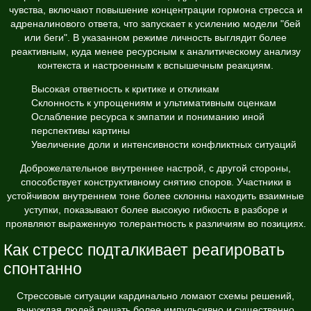
чувства, включают повышение концентрации гормона стресса и
адреналинового ответа, что запускает к усилению модели "бей
или беги". В указанном режиме личность выглядит более
реактивным, куда менее ресурсным к аналитическому анализу
контекста и настроенным к вспышечным реакциям.
Высокая ответность к критике и откликам
Склонность к упрощениям и ультимативным оценкам
Ослабление ресурса к эмпатии и пониманию иной
перспективы картины
Увеличение доли и интенсивности конфликтных ситуаций
Доброжелательное внутреннее настрой, с другой стороны,
способствует конструктивному снятию споров. Участники в
устойчивом внутреннем тоне более склонны находить взаимные
уступки, показывают более высокую гибкость в разборе и
проявляют выраженную толерантность к различиям во позициях.
Как стресс подталкивает реагировать
спонтанно
Стрессовые ситуации кардинально ломают схемы решений,
вынуждая людей решать более импульсивно и существенно