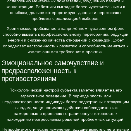
ослаблению ментальных показателей, ухудшению памяти и
концентрации. Работники выглядят более чувствительными к
ошибкам, дольше интерпретируют данные и переживают
проблемы с реализацией выборов.
Хроническое пребывание в напряжённом чувственном фоне
способно вызвать к профессиональному перегоранию, редукции
энергии и снижению качества отношений с командой. 1хбет
определяет настроенность к развитию и способность меняться к
изменяющимся требованиям практики.
Эмоциональное самочувствие и
предрасположенность к
противостояниям
Психологический настрой субъекта заметно влияет на его
агрессивное поведение. В периоде злости или
неудовлетворенности индивиды более подвержены к атакующим
выпадам, чаще понимают действия собеседников как
намеренные и проявляют ограниченную готовность к
нахождению неагрессивных решений проблемных ситуаций.
Нейрофизиологические изменения, идущие вместе с негативные