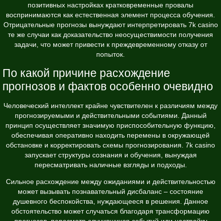
позитивных настройках кратковременные провалы
воспринимаются как естественная элемент процесса обучения.
Отрицательные прогнозы вынуждают интерпретировать 7k casino
те же случаи как доказательство неосуществимости получения
задачи, что может привести к преждевременному отказу от
попыток.
По какой причине расхождение
прогнозов и фактов особенно очевидно
Человеческий интеллект крайне чувствителен к различиям между
прогнозируемыми и действительными событиями. Данный
принцип осуществляет значимую приспособительную функцию,
обеспечивая оперативно находить перемены в окружающей
обстановке и корректировать схемы прогнозирования. 7k casino
запускает структуры сознания и обучения, вынуждая
пересматривать наличные взгляды и подходы.
Сильное расхождение между ожиданиями и действительностью
может вызывать познавательный дисбаланс – состояние
душевного беспокойства, нуждающееся в решения. Данное
обстоятельство может случаться благодаря трансформацию
прогнозов, пересмотр случившихся событий или настройку