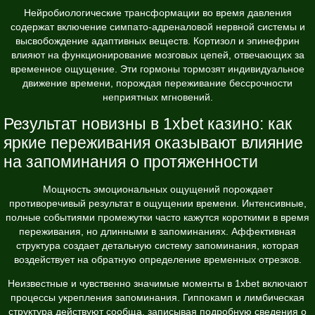
Нейробиологические трансформации во время давления
содержат включение симпато-адреналовой нервной системы и
высвобождение адаптивных веществ. Кортизол и эпинефрин
влияют на функционирование мозговых цепей, отвечающих за
временное ощущение. Эти гормоны тормозят индивидуальное
движение времени, порождая переживание бессрочности
неприятных мгновений.
Результат новизны в 1xbet казино: как
яркие переживания оказывают влияние
на запоминания о протяженности
Мощность эмоциональных ощущений порождает
противоречивый результат в ощущении времени. Интенсивные,
полные событиями промежутки часто кажутся короткими в время
переживания, но длинными в запоминаниях. Аффективная
структура создает детальную систему запоминания, которая
воздействует на обратную определение временных отрезков.
Неизвестные и чувственно значимые моменты в 1xbet включают
процессы укрепления запоминания. Гиппокамп и лимбическая
структура действуют сообща, записывая подробную сведения о