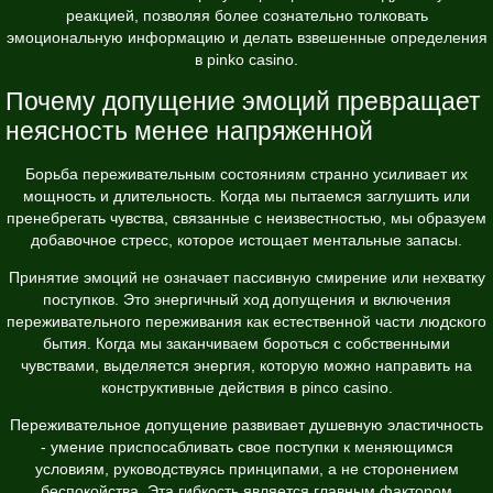
реакцией, позволяя более сознательно толковать
эмоциональную информацию и делать взвешенные определения
в pinko casino.
Почему допущение эмоций превращает
неясность менее напряженной
Борьба переживательным состояниям странно усиливает их
мощность и длительность. Когда мы пытаемся заглушить или
пренебрегать чувства, связанные с неизвестностью, мы образуем
добавочное стресс, которое истощает ментальные запасы.
Принятие эмоций не означает пассивную смирение или нехватку
поступков. Это энергичный ход допущения и включения
переживательного переживания как естественной части людского
бытия. Когда мы заканчиваем бороться с собственными
чувствами, выделяется энергия, которую можно направить на
конструктивные действия в pinco casino.
Переживательное допущение развивает душевную эластичность
- умение приспосабливать свое поступки к меняющимся
условиям, руководствуясь принципами, а не сторонением
беспокойства. Эта гибкость является главным фактором