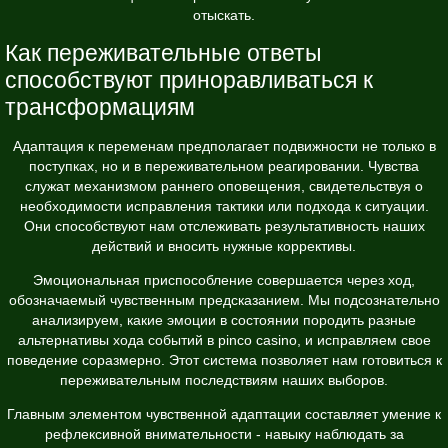
отыскать.
Как переживательные ответы
способствуют приноравливаться к
трансформациям
Адаптация к переменам предполагает подвижности не только в
поступках, но и в переживательном реагировании. Чувства
служат механизмом раннего оповещения, свидетельствуя о
необходимости исправления тактики или подхода к ситуации.
Они способствуют нам отслеживать результативность наших
действий и вносить нужные коррективы.
Эмоциональная приспособление совершается через ход,
обозначаемый чувственным предсказанием. Мы подсознательно
анализируем, какие эмоции в состоянии породить разные
альтернативы хода событий в pinco casino, и исправляем свое
поведение соразмерно. Этот система позволяет нам готовиться к
переживательным последствиям наших выборов.
Главным элементом чувственной адаптации составляет умение к
рефлексивной внимательности - навыку наблюдать за