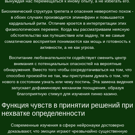
вынуждая нас перемещаться к иному опыту, а не избегать его.
Биохимический структура трепета и опасения невероятно похож -
в обоих случаях производится эпинефрин и повышается
кардиальный ритм. Отличие кроется в интерпретации этих
физиологических перемен. Когда мы рассматриваем неясную
обстоятельство как путешествие или задачу, те же самые
соматические восприятия понимаются как мощь и готовность к
активности, а не как угроза.
Воспитание любознательности содействует сменить центр
внимания с потенциальных опасностей на вероятные
обнаружения. Вместо того чтобы сосредотачиваться на том, что
способно произойти не так, мы приступаем думать о том, что
нового в состоянии узнать или чему постичь. Эта замена видения
запускает дофаминовую механизм поощрения, образуя
благоприятную стимул для изучения
пинко казино
.
Функция чувств в принятии решений при
нехватке определенности
Современные изучения в сфере нейронауки достоверно
доказывают, что эмоции играют чрезвычайно существенную