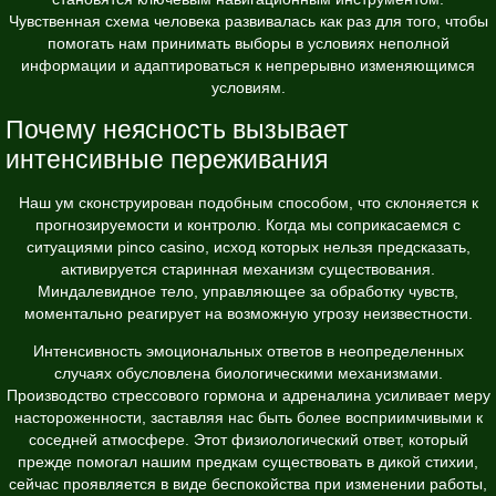
Чувственная схема человека развивалась как раз для того, чтобы
помогать нам принимать выборы в условиях неполной
информации и адаптироваться к непрерывно изменяющимся
условиям.
Почему неясность вызывает
интенсивные переживания
Наш ум сконструирован подобным способом, что склоняется к
прогнозируемости и контролю. Когда мы соприкасаемся с
ситуациями pinco casino, исход которых нельзя предсказать,
активируется старинная механизм существования.
Миндалевидное тело, управляющее за обработку чувств,
моментально реагирует на возможную угрозу неизвестности.
Интенсивность эмоциональных ответов в неопределенных
случаях обусловлена биологическими механизмами.
Производство стрессового гормона и адреналина усиливает меру
настороженности, заставляя нас быть более восприимчивыми к
соседней атмосфере. Этот физиологический ответ, который
прежде помогал нашим предкам существовать в дикой стихии,
сейчас проявляется в виде беспокойства при изменении работы,