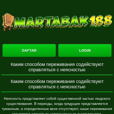
DAFTAR
LOGIN
Каким способом переживания содействуют
справляться с неясностью
Каким способом переживания содействуют
справляться с неясностью
Неясность представляет собой существенной частью людского
существования. В периоды, когда грядущее представляется
туманным, а определенные вехи отсутствуют, наши переживания
становятся ключевым навигационным инструментом.