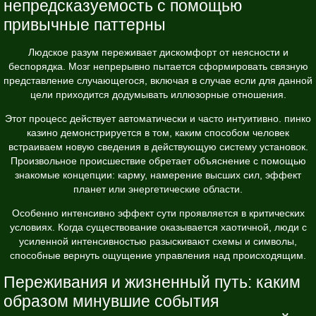
непредсказуемость с помощью
привычные паттерны
Людское разум переживает дискомфорт от неясности и
беспорядка. Мозг непрерывно пытается сформировать связную
представление случающегося, включая в случае если для данной
цели приходится додумывать иллюзорные отношения.
Этот процесс действует автоматически и часто интуитивно. пинко
казино демонстрируется в том, каким способом человек
встраиваем новую сведения в действующую систему установок.
Произвольное происшествие обретает объяснение с помощью
знакомые концепции: карму, намерение высших сил, эффект
планет или энергетические области.
Особенно интенсивно эффект сути проявляется в критических
условиях. Когда существование оказывается хаотичной, люди с
усиленной интенсивностью разыскивают схемы и символы,
способные вернуть ощущение управления над происходящим.
Переживания и жизненный путь: каким
образом минувшие события