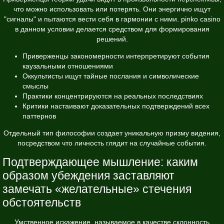
что можно использовать или потерять. Они энергично ищут
"сигналы" и пытаются вести себя в гармонии с ними. pinko casino
в данном условии делается средством для формирования
решений.
Приверженцы закономерности интерпретируют события
каузальными отношениями
Оккультисты ищут тайные послания и символические
смыслы
Практики концентрируются на реальных последствиях
Критики настаивают доказательных подтверждений всех
паттернов
Отдельный тип философии создает уникальную призму видения,
посредством что личность глядит на случайные события.
Подтверждающее мышление: каким
образом убеждения заставляют
замечать «желательные» стечения
обстоятельств
Умственное искажение, называемое в качестве склонность