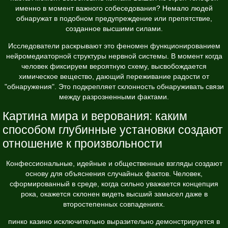
именно в момент важного собеседования? Немало людей
обнаружат в подобном предупреждение или препятствие,
созданное высшими силами.
Исследователи раскрывают это феномен функционированием
нейромедиаторной структуры нервной системы. В момент когда
человек фиксируем вероятную схему, высвобождается
химическое вещество, дающий переживание радости от
"обнаружения". Это подкрепляет склонность обнаруживать связи
между разрозненными фактами.
Картина мира и верования: каким
способом глубинные установки создают
отношение к произвольности
Конфессиональные, идейные и общественные взгляды создают
основу для объяснения случайных фактов. Человек,
сформированный в среде, когда сильно уважается концепция
рока, окажется склонен видеть высший замысел даже в
второстепенных совпадениях.
пинко казино исключительно выразительно демонстрируется в