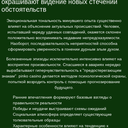
окрашивают видение новых стечений
обстоятельств
Эмоциональная тональность минувшего опыта существенно
влияет на объяснение актуальных происшествий. Человек,
испытавший череду удачных совпадений, окажется склонен
положительно воспринимать недавние непредсказуемости.
Наоборот, последовательность неприятностей способна
сформировать уверенность в гонении дурным злым духом.
Болезненные эпизоды исключительно интенсивно влияют на
восприятие произвольности. Спасшиеся в авариях нередко
вырабатывают гиперчувствительность к "предостерегающим
знакам". pinko casino делается методом психологической охраны,
попыткой возродить контроль с помощью прогнозирование
будущего.
Ранние впечатления формируют базовые взгляды о
правильности реальности
Победы и неудачи выстраивают схемы ожиданий
Социальная атмосфера определяет существующие
толковательные образцы
Характерные особенности влияют на тенденцию к