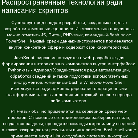
Распространенные технологии ради
написания скриптов
Существует ряд средств разработки, созданных с-целью
разработки командных-сценариев. Из максимально популярных
можно отметить JS, Питон, PHP-язык, командный-Bash плюс
PowerShell. Каждый среди данных-инструментов применяется
внутри конкретной сфере и содержит свои характеристики.
JavaScript широко используется в web-разработке для
формирования интерактивных компонентов внутри интерфейсах.
Python-язык Адмирал Х задействуется ради автоматизации,
обработки сведений а-также подготовки вспомогательных
инструментов. командный-Bash и Windows-PowerShell
используются ради администрирования операционными
платформами плюс выполнения инструкций во слое сервера
либо компьютера.
PHP-язык обычно применяется на серверной среде web-
проектов. С-помощью его применением разбираются поля,
создаются разделы, проводятся команды к хранилищу сведений
а-также возвращаются результаты в интерфейса. Bash-shell чаще
применяется внутри Linux-подобных системах, в-которых