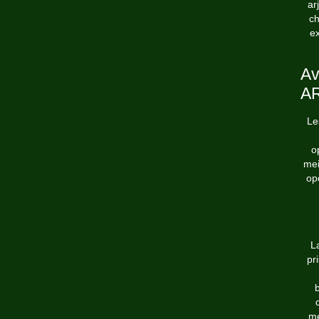
ar
ch
ex
Av
A
Le
o
mei
op
L
pr
me