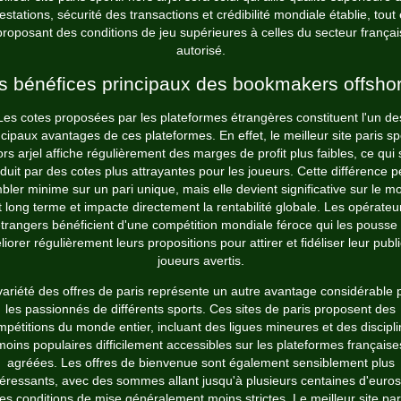
estations, sécurité des transactions et crédibilité mondiale établie, tout
proposant des conditions de jeu supérieures à celles du secteur françai
autorisé.
s bénéfices principaux des bookmakers offsho
Les cotes proposées par les plateformes étrangères constituent l'un de
ncipaux avantages de ces plateformes. En effet, le meilleur site paris spo
ors arjel affiche régulièrement des marges de profit plus faibles, ce qui 
aduit par des cotes plus attrayantes pour les joueurs. Cette différence p
bler minime sur un pari unique, mais elle devient significative sur le m
t long terme et impacte directement la rentabilité globale. Les opérateu
trangers bénéficient d'une compétition mondiale féroce qui les pousse
iorer régulièrement leurs propositions pour attirer et fidéliser leur publ
joueurs avertis.
variété des offres de paris représente un autre avantage considérable 
les passionnés de différents sports. Ces sites de paris proposent des
pétitions du monde entier, incluant des ligues mineures et des discipl
moins populaires difficilement accessibles sur les plateformes française
agréées. Les offres de bienvenue sont également sensiblement plus
téressants, avec des sommes allant jusqu'à plusieurs centaines d'euros
es conditions de mise généralement moins strictes. Le meilleur site par