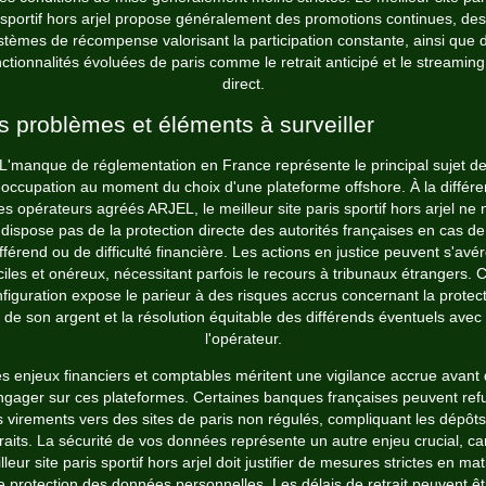
sportif hors arjel propose généralement des promotions continues, des
stèmes de récompense valorisant la participation constante, ainsi que 
nctionnalités évoluées de paris comme le retrait anticipé et le streaming
direct.
s problèmes et éléments à surveiller
L'manque de réglementation en France représente le principal sujet d
occupation au moment du choix d'une plateforme offshore. À la différ
es opérateurs agréés ARJEL, le meilleur site paris sportif hors arjel ne 
dispose pas de la protection directe des autorités françaises en cas de
ifférend ou de difficulté financière. Les actions en justice peuvent s'avér
iciles et onéreux, nécessitant parfois le recours à tribunaux étrangers. 
figuration expose le parieur à des risques accrus concernant la protec
de son argent et la résolution équitable des différends éventuels avec
l'opérateur.
s enjeux financiers et comptables méritent une vigilance accrue avant
ngager sur ces plateformes. Certaines banques françaises peuvent ref
s virements vers des sites de paris non régulés, compliquant les dépôts
traits. La sécurité de vos données représente un autre enjeu crucial, car
lleur site paris sportif hors arjel doit justifier de mesures strictes en mat
e protection des données personnelles. Les délais de retrait peuvent êt