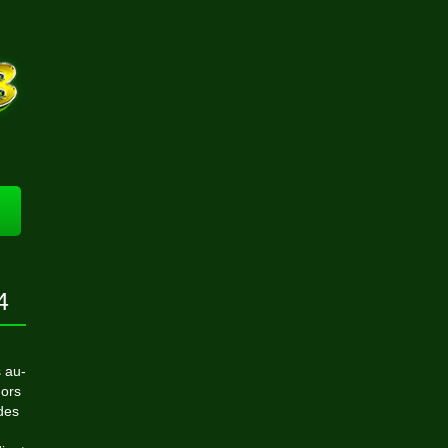
n
4
s au-
hors
des