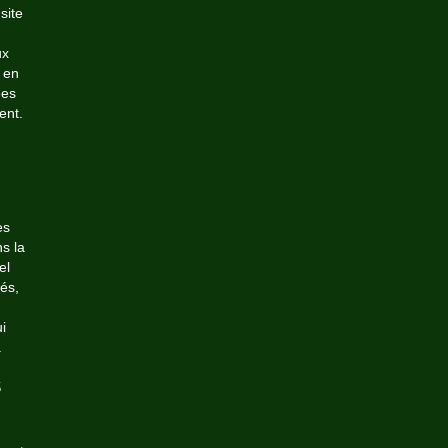
site
ux
 en
ées
ent.
es
s la
el
rés,
i
.
s