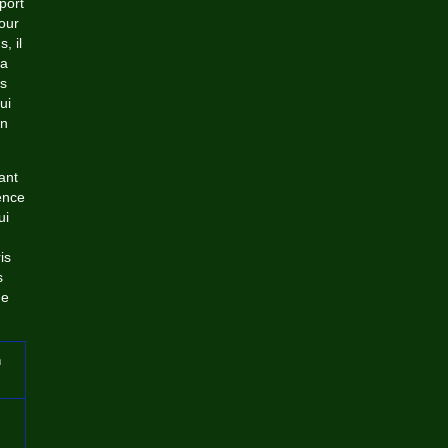
port
Pour
, il
la
es
ui
en
ant
ence
ui
is
s
de
n