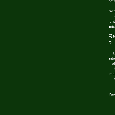
sat
réc
cri
mis
Ra
?
L
int
o
mei
l'a