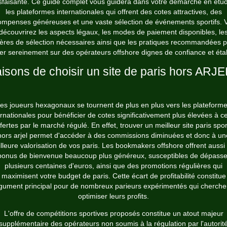
isfaisante. Ce guide complet vous guidera dans votre démarche en étud
les plateformes internationales qui offrent des cotes attractives, des
ompenses généreuses et une vaste sélection de événements sportifs. 
découvrirez les aspects légaux, les modes de paiement disponibles, le
tères de sélection nécessaires ainsi que les pratiques recommandées 
er sereinement sur des opérateurs offshore dignes de confiance et étab
isons de choisir un site de paris hors ARJE
es joueurs hexagonaux se tournent de plus en plus vers les plateform
ernationales pour bénéficier de cotes significativement plus élevées à ce
ffertes par le marché régulé. En effet, trouver un
meilleur site paris spor
hors arjel
permet d'accéder à des commissions diminuées et donc à un
lleure valorisation de vos paris. Les bookmakers offshore offrent aussi
bonus de bienvenue beaucoup plus généreux, susceptibles de dépasse
plusieurs centaines d'euros, ainsi que des promotions régulières qui
maximisent votre budget de paris. Cette écart de profitabilité constitue
rgument principal pour de nombreux parieurs expérimentés qui cherche
optimiser leurs profits.
L'offre de compétitions sportives proposés constitue un atout majeur
supplémentaire des opérateurs non soumis à la régulation par l'autorit