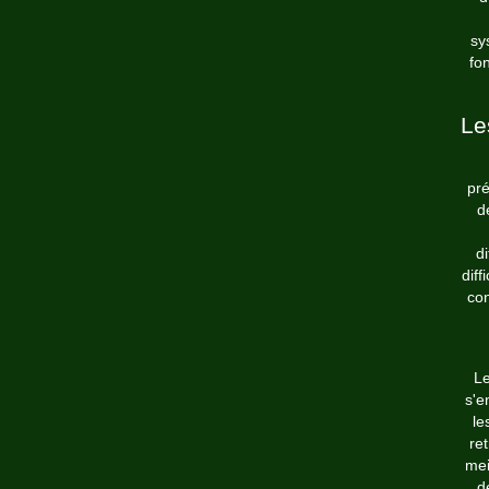
sy
fo
Le
pré
d
d
diff
con
Le
s'e
le
re
mei
d