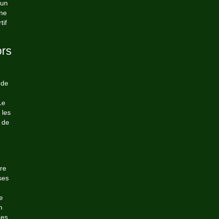
 un
une
tif
ors
 de
Le
 les
 de
re
ses
e
n
des