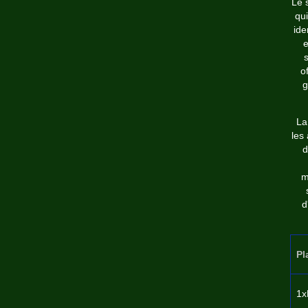
Le 
qui
ide
e
s
o
g
La
les
d
m
d
Pl
1x