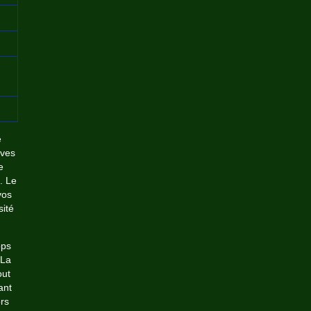
é
ives
e
. Le
vos
sité
pps
 La
out
ant
ors