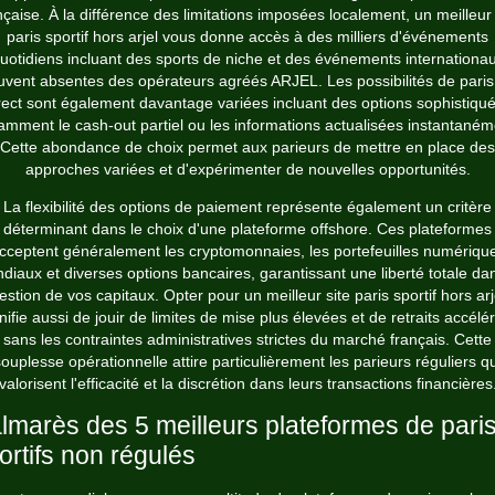
nçaise. À la différence des limitations imposées localement, un meilleur 
paris sportif hors arjel vous donne accès à des milliers d'événements
uotidiens incluant des sports de niche et des événements internationa
uvent absentes des opérateurs agréés ARJEL. Les possibilités de paris
rect sont également davantage variées incluant des options sophistiqu
amment le cash-out partiel ou les informations actualisées instantaném
Cette abondance de choix permet aux parieurs de mettre en place des
approches variées et d'expérimenter de nouvelles opportunités.
La flexibilité des options de paiement représente également un critère
déterminant dans le choix d'une plateforme offshore. Ces plateformes
cceptent généralement les cryptomonnaies, les portefeuilles numériqu
diaux et diverses options bancaires, garantissant une liberté totale dan
estion de vos capitaux. Opter pour un meilleur site paris sportif hors arj
nifie aussi de jouir de limites de mise plus élevées et de retraits accélé
sans les contraintes administratives strictes du marché français. Cette
souplesse opérationnelle attire particulièrement les parieurs réguliers qu
valorisent l'efficacité et la discrétion dans leurs transactions financières
lmarès des 5 meilleurs plateformes de pari
ortifs non régulés