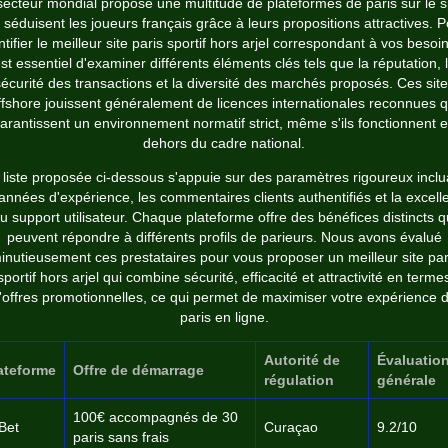
secteur mondial propose une multitude de plateformes de paris sur le s
 séduisent les joueurs français grâce à leurs propositions attractives. 
ntifier le meilleur site paris sportif hors arjel correspondant à vos besoins
st essentiel d'examiner différents éléments clés tels que la réputation, 
écurité des transactions et la diversité des marchés proposés. Ces sit
ffshore jouissent généralement de licences internationales reconnues q
arantissent un environnement normatif strict, même s'ils fonctionnent 
dehors du cadre national.
 liste proposée ci-dessous s'appuie sur des paramètres rigoureux inclu
 années d'expérience, les commentaires clients authentifiés et la excell
u support utilisateur. Chaque plateforme offre des bénéfices distincts q
peuvent répondre à différents profils de parieurs. Nous avons évalué
inutieusement ces prestataires pour vous proposer un meilleur site par
sportif hors arjel qui combine sécurité, efficacité et attractivité en terme
'offres promotionnelles, ce qui permet de maximiser votre expérience 
paris en ligne.
Autorité de
Évaluatio
ateforme
Offre de démarrage
régulation
générale
100€ accompagnés de 30
Bet
Curaçao
9.2/10
paris sans frais