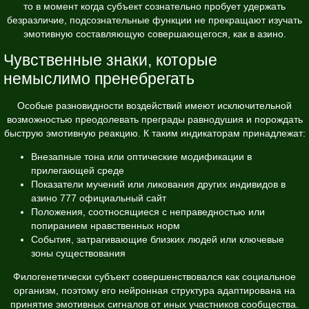
то в момент когда субъект сознательно пробует удержать
безразличие, подсознательные функции не прекращают изучать
эмотивную составляющую совершающегося, как в азино.
Чувственные знаки, которые
немыслимо пренебрегать
Особые разновидности воздействий имеют исключительной
возможностью преодолевать преграды равнодушия и порождать
быструю эмотивную реакцию. К таким индикаторам принадлежат:
Внезапные тона или оптические модификации в
прилегающей среде
Показатели мучений или ликования других индивидов в
азино 777 официальный сайт
Положения, соотносящиеся с неправедностью или
попиранием нравственных норм
События, затрагивающие близких людей или ключевые
зоны существования
Филогенетически субъект совершенствовался как социальное
организм, поэтому его нейронная структура адаптирована на
принятие эмотивных сигналов от иных участников сообщества.