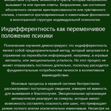
вызывают те или прочие ответы. Безразличие, как состояние
абсолютного нехватки заинтересованности или чувственного
отклика, становится кратковременным и изменчивым феноменом
в многогранной структуре индивидуальной психологии.
Индифферентность как переменчивое
положение психики
Психические изучения демонстрируют, что индифферентность
являет собой предохранительный метод, который запускается в
отражение на переизбыток информацией, например, в
игровые
автоматы
, или эмоциональное усталость. Но этот процесс не
может оперировать постоянно длительно, поскольку расходится
фундаментальным потребностям личности в коллективном
взаимодействии.
Мозговые процессы в нервной системе беспрестанно
рассматривают поступающую сведения, измеряя её важность
для выживания и благополучия. Эмоциональная организация
автоматически реагирует на стимулы, которые имеют
возможность составлять опасность или шанс, что превращает
режим полного апатии исключительно изменчивым. Несмотря на