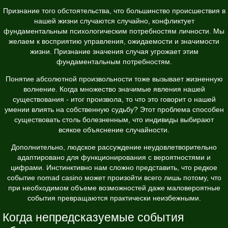
Признание того обстоятельства, что большинство происшествия в
нашей жизни случаются случайно, конфликтует
фундаментальным психологическим потребностям личности. Мы
желаем к восприятию управления, ожидаемости и значимости
жизни. Признание значения случая угрожает этим
фундаментальным потребностям.
Понятие абсолютной произвольности тоже вызывает жизненную
волнение. Когда множество значимые явления нашей
существования - итог произвола, то что это говорит о нашей
умении влиять на собственную судьбу? Этот проблема способен
существовать столь болезненным, что индивиды выбирают
всякое объяснение случайности.
Дополнительно, людское рассуждение неудовлетворительно
адаптировано для функционирования с вероятностями и
цифрами. Инстинктивно нам сложно представить, что редкое
событие nomad casino может произойти всего лишь потому, что
при необходимом объеме возможностей даже маловероятные
события превращаются практически неизбежными.
Когда непредсказуемые события