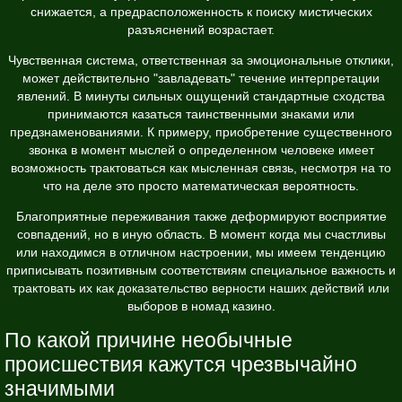
снижается, а предрасположенность к поиску мистических
разъяснений возрастает.
Чувственная система, ответственная за эмоциональные отклики,
может действительно "завладевать" течение интерпретации
явлений. В минуты сильных ощущений стандартные сходства
принимаются казаться таинственными знаками или
предзнаменованиями. К примеру, приобретение существенного
звонка в момент мыслей о определенном человеке имеет
возможность трактоваться как мысленная связь, несмотря на то
что на деле это просто математическая вероятность.
Благоприятные переживания также деформируют восприятие
совпадений, но в иную область. В момент когда мы счастливы
или находимся в отличном настроении, мы имеем тенденцию
приписывать позитивным соответствиям специальное важность и
трактовать их как доказательство верности наших действий или
выборов в
номад казино
.
По какой причине необычные
происшествия кажутся чрезвычайно
значимыми