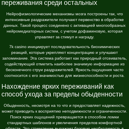
переживания среди остальных
Нейрофизиологические механизмы мозга построены так, что
интенсивные раздражители получают первенство в обработке
данных. Такой процесс соединено с активацией многообразных
нейромедиаторных систем, с учетом дофаминовую, которая
управляет за стимул и награду.
7k casino инициирует последовательность биохимических
реакций, которые укрепляют концентрацию и улучшают
запоминание. Эта система работает как природный отсеиватель,
содействующий отметить наиболее значимую информацию из
бесконечного струи раздражителей. Яркость ощущения часто
соотносится с его значимостью для жизнеспособности и роста.
Нахождение ярких переживаний как
способ ухода за пределы обыденности
Обыденность, несмотря на то что и предоставляет надежность,
может приводить к восприятию неподвижности и ограниченности.
Поиск ярких ощущений превращается в способом ломки
стандартных шаблонов и увеличения пределов комфортной
области. Это стремление выражает базовую необходимость в