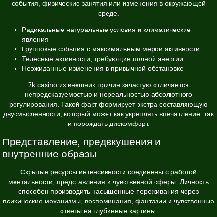
события, физические занятия или изменения в окружающей
среде.
Радикальные натуральные условия и климатические
явления
Групповые события с максимальным мерой активности
Телесные активности, требующие полной энергии
Неожиданные изменения в привычной обстановке
7k casino из внешних причин зачастую отличается
непредсказуемостью и нереальностью абсолютного
регулирования. Такой факт формирует экстра составляющую
двусмысленности, который может как укреплять впечатление, так
и порождать дискомфорт.
Представление, предвкушения и
внутренние образы
Скрытые ресурсы интенсивности соединены с работой
ментальности, представления и чувственной сферы. Личность
способен производить насыщенные переживания через
психические механизмы, воспоминания, фантазии и чувственные
ответы на глубинные картины.