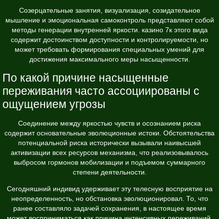
Созерцательные занятия, визуализация, созидательное
мышление и эмоциональная самоконтроль представляют собой
методы генерации внутренней яркости. казино 7к этого вида
содержит достоинством доступности и контролируемости, но
может требовать формирования специальных умений для
достижения максимального меры насыщенности.
По какой причине насыщенные
переживания часто ассоциированы с
ощущением угрозы
Соединение между яркостью чувств и осознанием риска
содержит основательные эволюционные истоки. Обстоятельства
потенциальной риска исторически вызывали наивысшей
активизации всех ресурсов механизма, что реализовывалось
выбросом гормонов мобилизации и подъемом суммарного
степени деятельности.
Сегодняшний индивид удерживает эту телесную восприятие на
неопределенность, но обстановка эволюционировал. То, что
ранее составляло задачей сохранения, в настоящее время
может восприниматься как причина интенсивных переживаний.