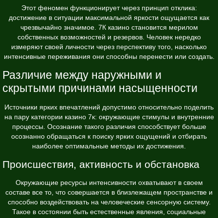
Этот феномен функционирует через принцип отклика:
достижение в ситуации максимальной яркости ощущается как
чрезвычайно значимое. 7К казино становится мерилом
собственных возможностей и резервов. Человек нередко
измеряют своей личности через перспективу того, насколько
интенсивные переживания они способны перенести или создать.
Различие между наружными и
скрытыми причинами насыщенности
Источники ярких впечатлений допустимо относительно поделить
на пару категории казино 7к: окружающие стимулы и внутренние
процессы. Осознание такого различия способствует больше
осознанно обращаться к поиску ярких ощущений и отбирать
наиболее оптимальные методы их достижения.
Происшествия, активность и обстановка
Окружающие ресурсы интенсивности охватывают в своем
составе все то, что совершается в близлежащем пространстве и
способно воздействовать на человеческие сенсорную систему.
Такое в состоянии быть естественные явления, социальные