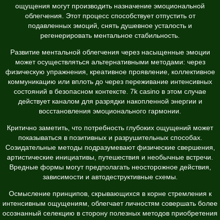
ощущения могут производить назначение эмоциональной
облегчения. Этот процесс способствует отпустить от
подавленных эмоций, снять душевное усталость и
регенерировать ментальное стабильность.
Развитие ментальной облегчения через насыщенные эмоции
может осуществляться альтернативными методами: через
физическую упражнения, креативное проявление, коллективное
коммуникацию или вплоть до через переживание интенсивных
состояний в безопасном контексте. 7k casino в этом случае
действует каналом для разрядки накопленной энергии и
восстановления эмоционального гармонии.
Критично заметить, что потребность глубоких ощущений может
показываться в позитивных и разрушительных способах.
Созидательные методы подразумевают физические свершения,
артистические инициативы, путешествия и необычные встречи.
Вредные формы могут предполагать неосторожное действия,
зависимости и автодеструктивные схемы.
Осмысление принципов, скрывающихся в корне стремления к
интенсивным ощущениям, облегчает личностям совершать более
осознанный селекцию в сторону полезных методов приобретения