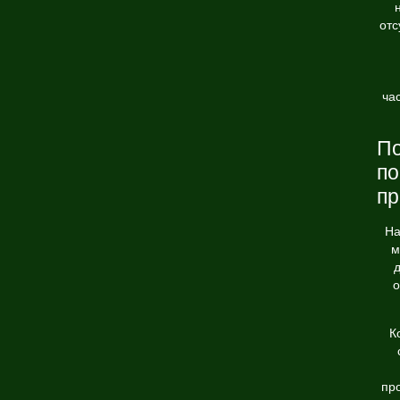
отс
ча
По
по
пр
На
м
д
о
К
пр