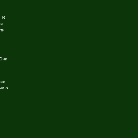
. В
 и
Эти
 Они
тих
ии о