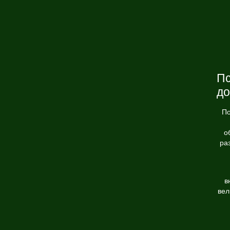
Пс
до
По
о
ра
в
вел