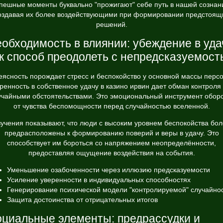
пешные моменты буквально "прожигают" себе путь в нашей сознан
оздавая их более воздействующими при формировании предстоящ
решений.
обходимость в влиянии: убеждение в уда
к способ преодолеть с непредсказуемост
еясность порождает стресс и беспокойство у основной массы персо
ренность в собственное удачу в казино ирвин дает обман контроля
учайными обстоятельствами. Это эмоциональный инструмент обор
от чувства беспомощности перед случайностью вселенной.
учения показывают, что люди с высоким уровнем беспокойства бо
предрасположены к формированию поверий и веры в удачу. Это
способствует им бороться со напряжением неопределённости,
предоставляя ощущение воздействия на события.
Уменьшение озабоченности через иллюзию предсказуемости
Усиление уверенности в индивидуальных способностях
Генерирование психической модели "контролируемой" случайно
Защита достоинства от отрицательных итогов
циальные элементы: предрассудки и