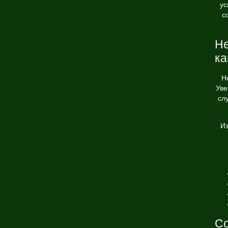
ус
с
Не
ка
Н
Уве
сл
Из
Со