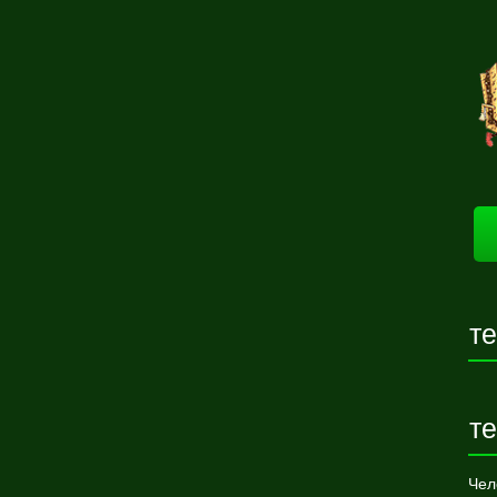
т
т
Чел