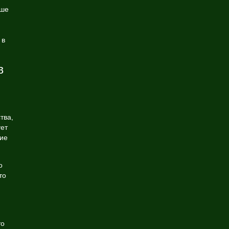
ьше
 в
в
тва,
ует
ие
о
то
то