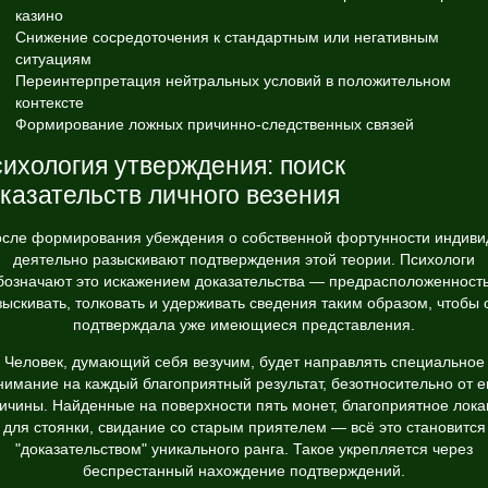
казино
Снижение сосредоточения к стандартным или негативным
ситуациям
Переинтерпретация нейтральных условий в положительном
контексте
Формирование ложных причинно-следственных связей
ихология утверждения: поиск
казательств личного везения
сле формирования убеждения о собственной фортунности индив
деятельно разыскивают подтверждения этой теории. Психологи
бозначают это искажением доказательства — предрасположенност
зыскивать, толковать и удерживать сведения таким образом, чтобы 
подтверждала уже имеющиеся представления.
Человек, думающий себя везучим, будет направлять специальное
нимание на каждый благоприятный результат, безотносительно от е
ичины. Найденные на поверхности пять монет, благоприятное лок
для стоянки, свидание со старым приятелем — всё это становится
"доказательством" уникального ранга. Такое укрепляется через
беспрестанный нахождение подтверждений.