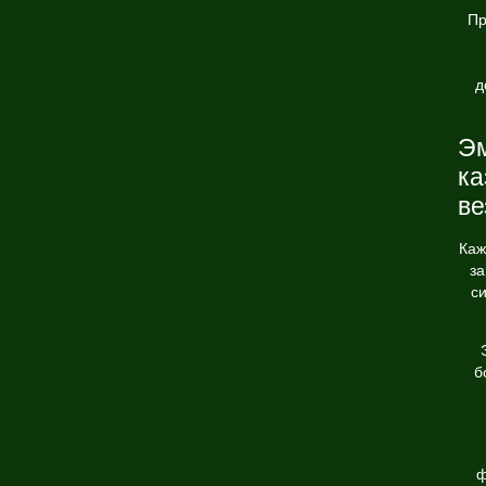
Пр
д
Эм
ка
ве
Каж
за
с
б
ф