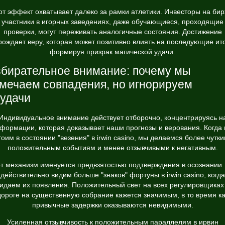
от эффект охватывает далеко за рамки атлетики. Инвесторы на бир
участники в игорных заведениях, даже обучающиеся, проходящие
проверки, могут переживать аналогичные состояния. Достижение
рождает веру, которая может позитивно влиять на последующие ито
формируя призрак магической удачи.
бирательное внимание: почему мы
мечаем совпадения, но игнорируем
удачи
Индивидуальное внимание действует отборочно, концентрируясь н
формации, которая доказывает наши прогнозы и верования. Когда
тоим в состоянии "везения" в irwin casino, мы делаемся более чутки
положительным событиям и менее отзывчивыми к негативным.
т механизм именуется предвзятостью подтверждения в осознании
действительно видим больше "знаков" фортуны в irwin casino, когда
идаем их появления. Положительный свет на всех регулировщиках
дороге на существенную собрание кажется значимым, в то время ка
привычные задержки оказываются невидимыми.
Усиленная отзывчивость к положительным параллелям в ирвин