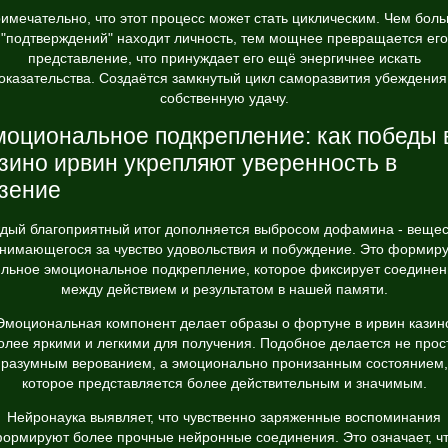
имечательно, что этот процесс может стать циклическим. Чем бол
"подтверждений" находит личность, тем мощнее превращается его
представление, что принуждает его ещё энергичнее искать
оказательства. Создаётся замкнутый цикл саморазвития убеждения
собственную удачу.
оциональное подкрепление: как победы 
зино ирвин укрепляют уверенность в
зение
дый благоприятный итог дополняется выбросом дофамина - вещес
нимающегося за чувство удовольствия и побуждение. Это формир
ильное эмоциональное подкрепление, которое фиксирует соединен
между действием и результатом в нашей памяти.
Эмоциональная компонент делает образы о фортуне в ирвин казин
олее яркими и легкими для получения. Подобное делается не прос
разумным верованием, а эмоционально пронизанным состоянием,
которое представляется более действительным и значимым.
Нейронаука выявляет, что чувственно заряженные воспоминания
ормируют более прочные нейронные соединения. Это означает, ч