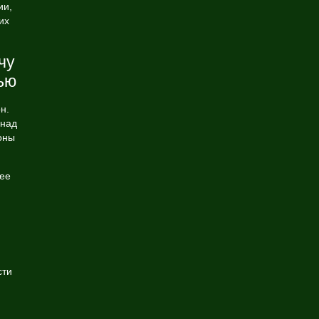
ии,
их
чу
ью
н.
 над
оны
лее
сти