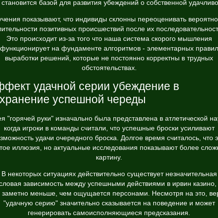
 становится базой для развития убеждений о собственной удачливо
учения показывают, что индивиды склонны переоценивать вероятно
лительности позитивных происшествий после их последовательност
Это происходит из-за того что наша система скорого мышления
функционирует на фундаменте алгоритмов - элементарных прави
выработки решений, которые не постоянно корректны в трудных
обстоятельствах.
фект удачной серии убеждение в
хранение успешной череды
я "горячей руки" изначально была представлена в атлетической на
когда игроки в команды считали, что успешные броски усиливают
зможность удачи очередного броска. Долгое время считалось, что 
тое иллюзия, но актуальные исследования показывают более сло
картину.
В некоторых ситуациях действительно существует незначительная
словая зависимость между успешными действиями в ирвин казино,
 заметно меньше, чем ощущается персонами. Несмотря на это, ве
"удачную серию" значительно сказывается на поведение и может
генерировать самоисполняющиеся предсказания.