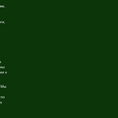
же,
ги,
а
 мы
ми к
. Мы
 по
к