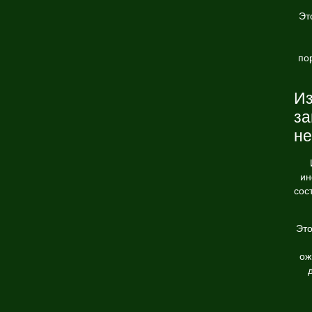
Эт
по
Из
за
не
ин
сос
Это
ож