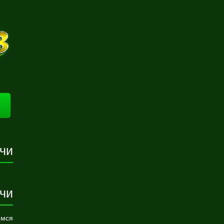
чи
чи
емся