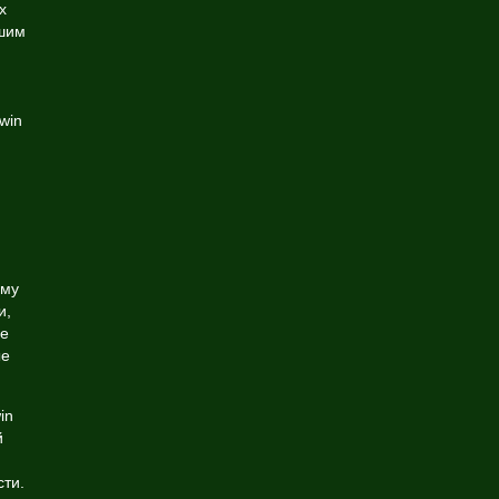
х
ашим
rwin
ому
и,
ое
ые
in
й
ти.