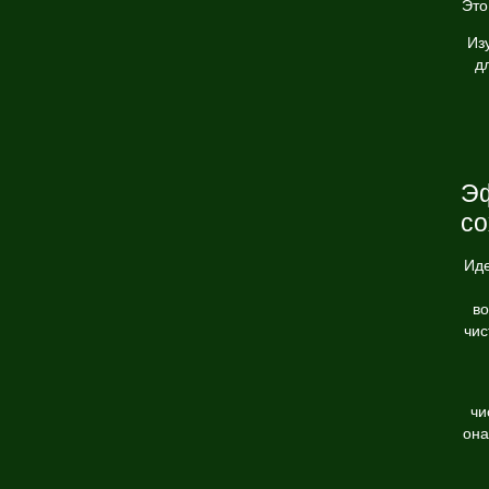
Это
Из
д
Эф
со
Иде
во
чис
чи
она