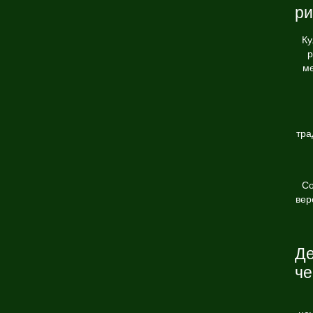
ри
Ку
р
ме
тра
Со
вер
Де
че