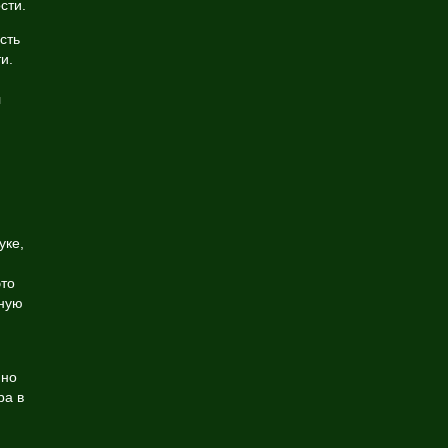
сти.
сть
и.
л
уке,
это
жную
 но
ра в