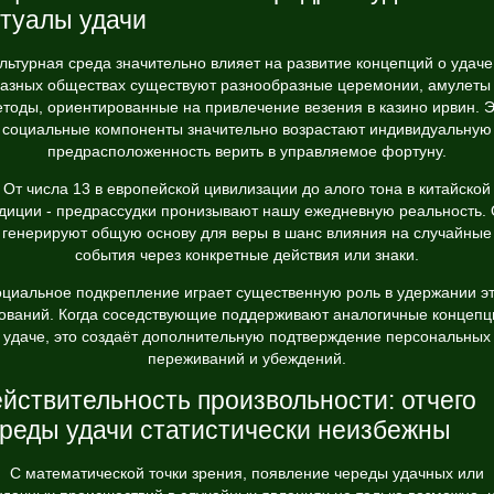
туалы удачи
льтурная среда значительно влияет на развитие концепций о удаче
азных обществах существуют разнообразные церемонии, амулеты
тоды, ориентированные на привлечение везения в казино ирвин. 
социальные компоненты значительно возрастают индивидуальную
предрасположенность верить в управляемое фортуну.
От числа 13 в европейской цивилизации до алого тона в китайской
диции - предрассудки пронизывают нашу ежедневную реальность.
генерируют общую основу для веры в шанс влияния на случайные
события через конкретные действия или знаки.
циальное подкрепление играет существенную роль в удержании э
ований. Когда соседствующие поддерживают аналогичные концепц
удаче, это создаёт дополнительную подтверждение персональных
переживаний и убеждений.
йствительность произвольности: отчего
реды удачи статистически неизбежны
С математической точки зрения, появление череды удачных или