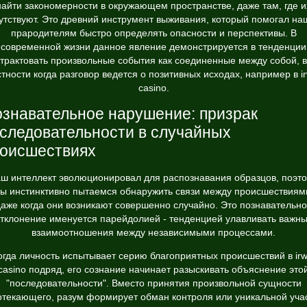
найти закономерности в окружающем пространстве, даже там, где и
утствуют. Это древний инструмент выживания, который помогал н
прародителям быстро определять опасности и перспективы. В
современной жизни данное явление демонстрируется в тенденции
трактовать произвольные события как соединенные между собой, в
стности когда разговор ведется о позитивных исходах, например в
i
casino
.
знавательное нарушение: призрак
следовательности в случайных
оисшествиях
ш интеллект эволюционировал для распознавания образцов, поэт
ы инстинктивно пытаемся обнаружить связи между происшествиям
аже когда они возникают совершенно случайно. Это познавательн
тклонение именуется парейдолией - тенденцией улавливать важн
взаимоотношения между независимыми процессами.
огда личность испытывает серию благоприятных происшествий в irw
casino подряд, его сознание начинает разыскивать объяснение это
"последовательности". Вместо принятия произвольной сущности
отекающего, разум формирует обман контроля или уникальной учас