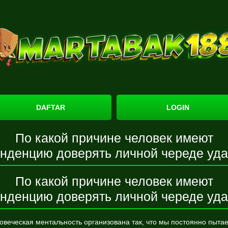
DAFTAR
LOGIN
По какой причине человек имеют
енденцию доверять личной череде уда
По какой причине человек имеют
енденцию доверять личной череде уда
овеческая ментальность организована так, что мы постоянно пыта