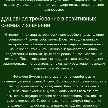
существующими препятствиями и удерживать эмоциональное
равновесие.
Душевная требование в позитивных
схемах и значении
Интеллект индивида исторически приспособлен на выявление
соединений между событиями. В случае когда возникают
благоприятные события в
вулкан казино зеркало
непрерывно,
наше восприятие инстинктивно выстраивает причинно-
следственные цепочки, даже если реальной взаимосвязи не
имеется. Такая черта психики поддерживала нашим предкам
адаптироваться, стремительно привыкая к эволюционирующим
параметрам обстановки.
Феномен Вулкан казино выступает специфическим
интеллектуальным основой, способствующим систематизировать
беспорядочный череду сведений. Личности переживают
интенсивное счастье в Вулкан, когда имеют возможность
осмыслить текущие явления через перспективу позитивных
закономерностей. Такое положение генерирует ощущение
управления над обстоятельствами, ослабляет волнение и