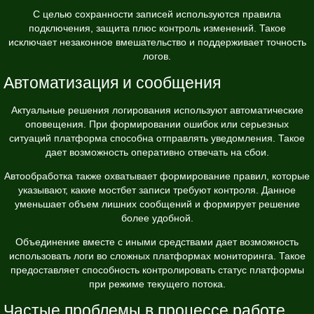
С целью сохранности записей используются правила
подключения, защита плюс контроль изменений. Такое
исключает незаконное вмешательство и поддерживает точность
логов.
Автоматизация и сообщения
Актуальные решения логирования используют автоматические
оповещения. При формировании ошибок или серьезных
ситуаций платформа способна отправлять уведомления. Такое
дает возможность оперативно отвечать на сбои.
Автообработка также охватывает формирование правил, которые
указывают, какие мостбет записи требуют контроля. Данное
уменьшает объем лишних сообщений и формирует решение
более удобной.
Объединение вместе с иными средствами дает возможность
использовать логи во сложных платформах мониторинга. Такое
предоставляет способность контролировать статус платформы
при режиме текущего потока.
Частые проблемы в процессе работе