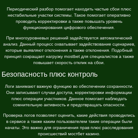
Периодический разбор помогает находить частые сбои плюс
нестабильные участки системы. Такое помогает оперативно
проводить корректировки а также повышать уровень
функционирования цифрового обеспечения.
При многоуровневых решений задействуется автоматический
анализ. Данный процесс охватывает задействование сценариев,
которые выявляют отклонения а также отклонения. Подобный
принцип сокращает нагрузку mostbet для специалистов а также
повышает скорость отклик на сбои.
Безопасность плюс контроль
Логи занимают важную функцию во обеспечении сохранности.
Они записывают случаи доступа, корректировки информации
плюс операции участников. Данное помогает наблюдать
сомнительную активность и предотвращать опасности.
Проверка логов позволяет оценить, какие действия проводились
в сервисе а также каким пользователем такие операции были
начаты. Это важно для ограничения прав плюс расследования
происшествий мостбет казино.