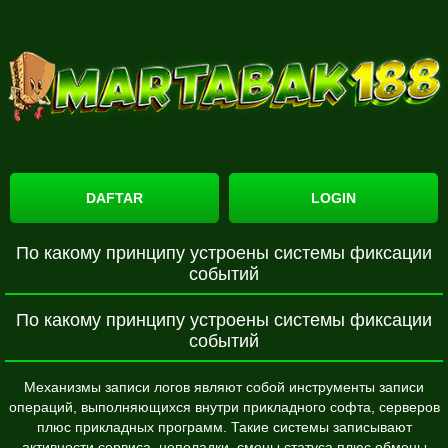
DAFTAR
LOGIN
По какому принципу устроены системы фиксации
событий
По какому принципу устроены системы фиксации
событий
Механизмы записи логов являют собой инструменты записи
операций, выполняющихся внутри прикладного софта, серверов
плюс прикладных программ. Такие системы записывают
активности сервиса, неполадки, смены статуса плюс обмены