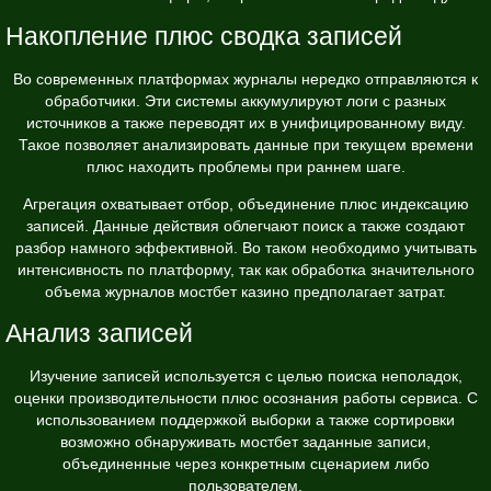
Накопление плюс сводка записей
Во современных платформах журналы нередко отправляются к
обработчики. Эти системы аккумулируют логи с разных
источников а также переводят их в унифицированному виду.
Такое позволяет анализировать данные при текущем времени
плюс находить проблемы при раннем шаге.
Агрегация охватывает отбор, объединение плюс индексацию
записей. Данные действия облегчают поиск а также создают
разбор намного эффективной. Во таком необходимо учитывать
интенсивность по платформу, так как обработка значительного
объема журналов мостбет казино предполагает затрат.
Анализ записей
Изучение записей используется с целью поиска неполадок,
оценки производительности плюс осознания работы сервиса. С
использованием поддержкой выборки а также сортировки
возможно обнаруживать мостбет заданные записи,
объединенные через конкретным сценарием либо
пользователем.