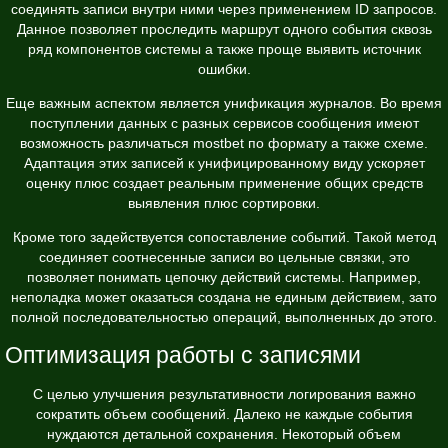
соединять записи внутри ними через применением ID запросов.
Данное позволяет проследить маршрут одного события сквозь
ряд компонентов системы а также проще выявить источник
ошибки.
Еще важным аспектом является унификация журналов. Во время
поступлении данных с разных сервисов сообщения имеют
возможность различаться mostbet по формату а также схеме.
Адаптация этих записей к унифицированному виду ускоряет
оценку плюс создает реальным применение общих средств
выявления плюс сортировки.
Кроме того задействуется сопоставление событий. Такой метод
соединяет соотнесенные записи во цельные связки, это
позволяет понимать цепочку действий системы. Например,
неполадка может оказаться создана не единым действием, зато
полной последовательностью операций, выполненных до этого.
Оптимизация работы с записями
С целью улучшения результативности логирования важно
сократить объем сообщений. Далеко не каждые события
нуждаются детальной сохранения. Некоторый объем