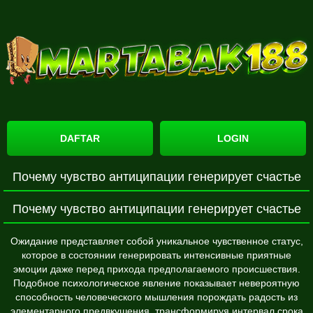
DAFTAR
LOGIN
Почему чувство антиципации генерирует счастье
Почему чувство антиципации генерирует счастье
Ожидание представляет собой уникальное чувственное статус,
которое в состоянии генерировать интенсивные приятные
эмоции даже перед прихода предполагаемого происшествия.
Подобное психологическое явление показывает невероятную
способность человеческого мышления порождать радость из
элементарного предвкушения, трансформируя интервал срока