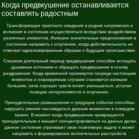
Когда предвкушение останавливается
составлять радостным
Трансформация приятного ожидания в родник напряжения и
волнения в состоянии осуществляться вследствие воздействием
различных элементов. Излишне значительные предположения в
состоянии направить к огорчению, когда действительность не
отвечает идеализированным образам о будущем происшествии.
Слишком длительный период предвкушения способен истощать
душевные источники и обращать предвкушение в основу
раздражения. Когда временной промежуток посреди настоящим
моментом и планируемым случаем становится излишне
большим, сила хороших чувств может уменьшаться, уступая
позицию нетерпеливости и огорчению.
Принудительные размышления о грядущем событии способны
нарушать умение наслаждаться данным моментом в покердом
казино. В момент когда предвкушение превращается
принудительным и мешает сконцентрироваться на данных делах,
данное состояние утрачивает свою позитивную задачу и может
направить к формированию волнительных расстройств.