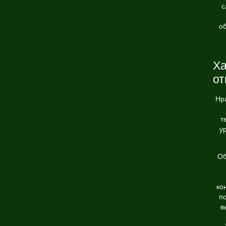
с
об
Ха
от
Нр
т
у
Об
ко
п
в