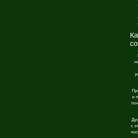
Ка
с
н
р
Пр
и 
пон
Ду
с э
пос