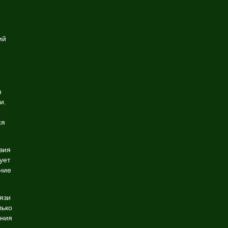
ий
я
и.
ся
вия
ует
шние
язи
лько
ения