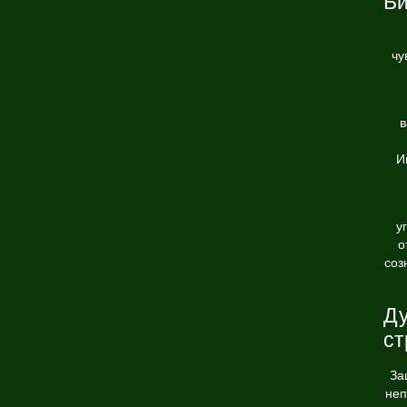
Би
чу
в
И
у
о
соз
Ду
ст
За
неп