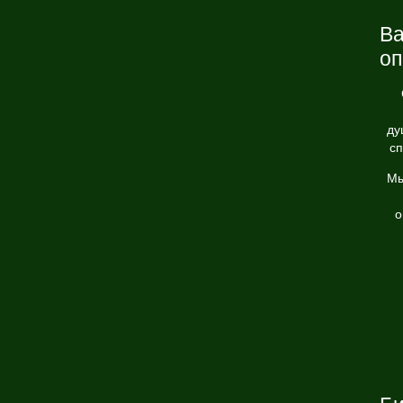
Ва
о
ду
сп
Мы
о