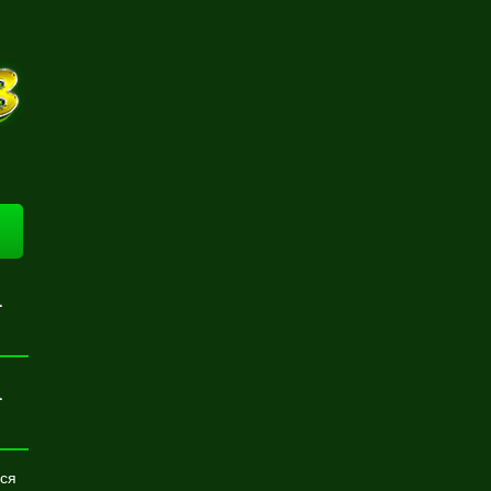
а
а
еся