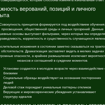
совершающегося, которые способны изменить изначальный ответ.
жность верований, позиций и личного
пыта
Совокупность принципов формируется под воздействием обучения
просвещения, общественной среды и личных прозрений. Данные
шевные основы выступают фильтрами, через которые мы определ
раведливость, корректность и существенность случающихся явлен
слительные искажения в состоянии заметно сказываться на тракто
обстоятельств. Драматизация заставляет видеть в мелких задачах
громные опасности, а крайнее размышление исключает вероятнос
нюансов и соглашений в суждении моментов.
Установки создаются в молодом возрасте через взаимодействие 
близкими
Социальные образцы воздействуют на осознание посторонних
людей
Деловой стаж порождает уникальные паттерны откликов
Верующие и мировоззренческие убеждения устанавливают
структуру идеалов