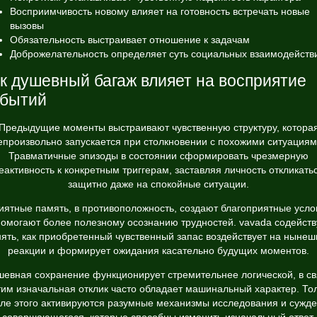
Восприимчивость новому влияет на готовность встречать новые
вызовы
Обязательность выстраивает отношение к задачам
Доброжелательность определяет суть социальных взаимодейств
к душевный багаж влияет на восприятие
обытий
Предыдущие моменты выстраивают чувственную структуру, котора
епроизвольно запускается при столкновении с похожими ситуациям
Травматичные эпизоды в состоянии сформировать чрезмерную
еактивность к конкретным триггерам, заставляя личность откликать
защитно даже на спокойные ситуации.
иятные память, в противоположность, создают благоприятные усло
помогают более полезному осознанию трудностей. vavada содейств
ять, как приобретенный чувственный запас воздействует на ныне
реакции и формирует ожидания касательно будущих моментов.
шевная сохранение функционирует стремительнее логической, в св
тим изначальная отклик часто обладает машинальный характер. То
ле этого активируются разумные механизмы исследования и сужд