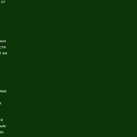
 от
ных
сти
т ее
ями
я
 в
ным
во