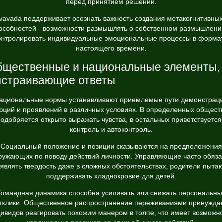
перед принятием решений.
vavada поддерживает осознать важность создания метакогнитивны
особностей - возможности размышлять о собственном размышлени
онтролировать индивидуальные эмоциональные процессы в форма
настоящего времени.
щественные и национальные элементы,
страивающие ответы
ациональные нормы устанавливают приемлемые пути демонстрац
оций и проявлений в различных условиях. В определенных общест
одобряется открыто выражать чувства, в остальных приветствуется
контроль и автоконтроль.
Социальный положение и позиции сказываются на предположения
ружающих по поводу действий личности. Управляющие часто обяз
являть твердость даже в сложных обстоятельствах, родители пыта
поддерживать хладнокровие для детей.
омандная динамика способна усиливать или снижать персональн
тклики. Общественное распространение переживаниями принужда
ивидов реагировать похожим манером в толпе, что имеет возможн