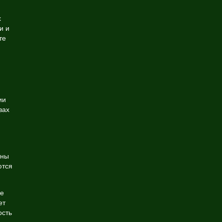
х
и и
те
ии
вах
аны
ются
ые
ет
ость