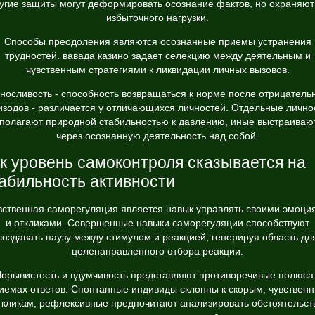
угие защиты могут деформировать осознание фактов, но охраняют
избыточного нагрузки.
Способы преодоления являются осознанные приемы устранения
трудностей. вавада казино задает селекцию между деятельным и
чувственным стратегиями к ликвидации личных вызовов.
носливость - способность возвращаться к норме после отрицатель
изодов - различается у отличающихся личностей. Отдельные лично
полагают природной стабильностью к давлению, иные выстраиваю
через осознанную деятельность над собой.
к уровень самоконтроля сказывается на
абильность активности
вственная саморегуляция является навык управлять своими эмоци
и откликами. Совершенные навыки саморегуляции способствуют
создавать паузу между стимулом и реакцией, генерируя область дл
целенаправленного отбора реакции.
орывистость и вдумчивость представляют противоречивые полюса
иемах ответов. Спонтанные индивиды склонны к скорым, чувствен
ткликам, рефлексивные предпочитают анализировать обстоятельст