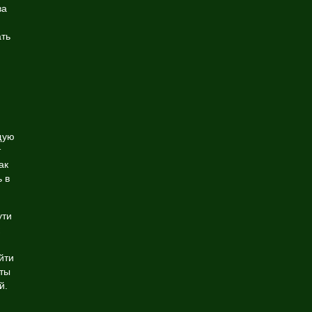
ва
ать
щую
т
ак
 в
ути
йти
ты
й.