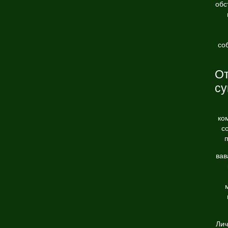
обс
со
От
с
ко
с
вав
Лич