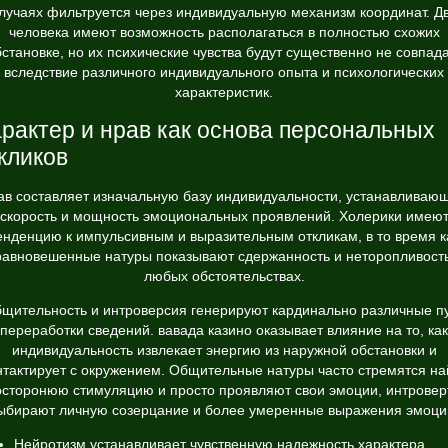
лучаях фильтруется через индивидуальную механизм координат. Д
человека имеют возможность располагаться в полностью схожих
становке, но их психические чувства будут существенно не совпад
вследствие различного индивидуального опыта и психологических
характеристик.
рактер и нрав как основа персональных
кликов
ав составляет изначальную базу индивидуальности, устанавливаю
скорость и мощность эмоциональных проявлений. Холерики имею
енденцию к импульсивным и выразительным откликам, в то время к
равновешенные натуры показывают сдержанность и неторопливость
любых обстоятельствах.
щительность и интроверсия генерируют кардинально различные п
переработки сведений. вавада казино оказывает влияние на то, как
индивидуальность извлекает энергию из наружной обстановки и
нтактирует с окружением. Общительные натуры часто стремятся на
осторонюю стимуляцию и просто проявляют свои эмоции, интровер
ыбирают личную созерцание и более умеренные выражения эмоци
Нейротизм устанавливает чувственную надежность характера