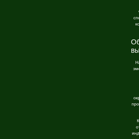
сп
к
Об
вы
Н
эм
ок
про
К
о
инд