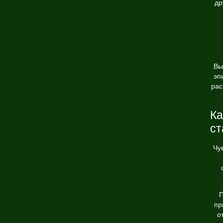
др
Вы
эп
рас
Ка
ст
Чу
П
пр
о