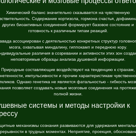
ологические и мозговые процессы ответ
Химический баланс значительно сказывается на чувственную
вствительность. Содержание кортизола, гормона счастья, дофамин
других биоактивных соединений формирует базовое состояние и
готовность к различным типам реакций.
авада ассоциирован с деятельностью конкретных структур головно
мозга, охватывая миндалину, гиппокамп и переднюю кору.
ндивидуальные различия в созревании и активности этих зон созда
неповторимые образцы анализа душевной информации.
Природные составляющие воздействуют на тенденцию к страхам,
гнетенности, импульсивности и прочим характеристикам чувственно
ткликов. Однако генетика не является фатальностью - гибкость моз
нания позволяет создавать новые мозговые соединения на протяж
полной жизни.
шевные системы и методы настройки к
рессу
щитные механизмы сознания развиваются для удержания менталь
рерывности в трудных моментах. Неприятие, проекция, обоснован