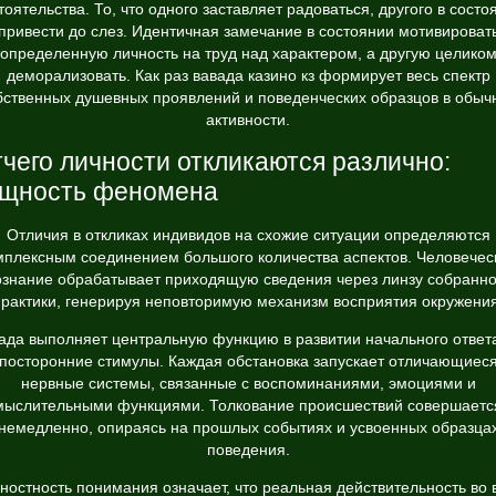
тоятельства. То, что одного заставляет радоваться, другого в состо
привести до слез. Идентичная замечание в состоянии мотивироват
определенную личность на труд над характером, а другую целико
деморализовать. Как раз
вавада казино кз
формирует весь спектр
бственных душевных проявлений и поведенческих образцов в обыч
активности.
чего личности откликаются различно:
ущность феномена
Отличия в откликах индивидов на схожие ситуации определяются
мплексным соединением большого количества аспектов. Человечес
ознание обрабатывает приходящую сведения через линзу собранно
практики, генерируя неповторимую механизм восприятия окружения
ада выполняет центральную функцию в развитии начального ответ
посторонние стимулы. Каждая обстановка запускает отличающиес
нервные системы, связанные с воспоминаниями, эмоциями и
мыслительными функциями. Толкование происшествий совершаетс
немедленно, опираясь на прошлых событиях и усвоенных образца
поведения.
ностность понимания означает, что реальная действительность во 