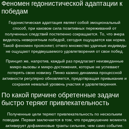
Феномен гедонистической адаптации к
победам
Гедонистическая адаптация являет собой эмоциональный
способ, при каковом сила позитивных переживаний от
полученных следствий постепенно сокращается. То, что вчера
виделось невероятным победой, сегодня ощущается как норма.
Такой феномен проясняет, отчего множество удачные индивиды
не ощущают предвкушаемого удовлетворения от свои побед.
Принцип же, напротив, каждый раз предлагает неизведанные
микро-вызовы и микро-достижения, которые не успевают
потерять свою новизну. Пинко казино динамика процессной
активности регулярно обновляется, предотвращая привыкание и
сохраняя немалый уровень участия и удовлетворения.
По какой причине обретенные задачи
быстро теряют привлекательность
Полученные цели теряют привлекательность по нескольким
поводам. Первая заключается в том, что предвкушение момента
активирует дофаминовые тракты сильнее, чем само событие.