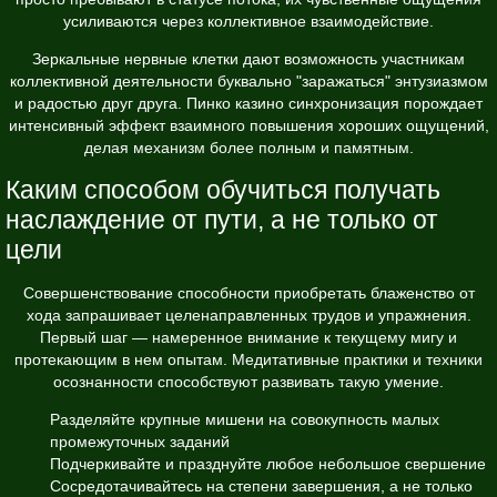
усиливаются через коллективное взаимодействие.
Зеркальные нервные клетки дают возможность участникам
коллективной деятельности буквально "заражаться" энтузиазмом
и радостью друг друга. Пинко казино синхронизация порождает
интенсивный эффект взаимного повышения хороших ощущений,
делая механизм более полным и памятным.
Каким способом обучиться получать
наслаждение от пути, а не только от
цели
Совершенствование способности приобретать блаженство от
хода запрашивает целенаправленных трудов и упражнения.
Первый шаг — намеренное внимание к текущему мигу и
протекающим в нем опытам. Медитативные практики и техники
осознанности способствуют развивать такую умение.
Разделяйте крупные мишени на совокупность малых
промежуточных заданий
Подчеркивайте и празднуйте любое небольшое свершение
Сосредотачивайтесь на степени завершения, а не только