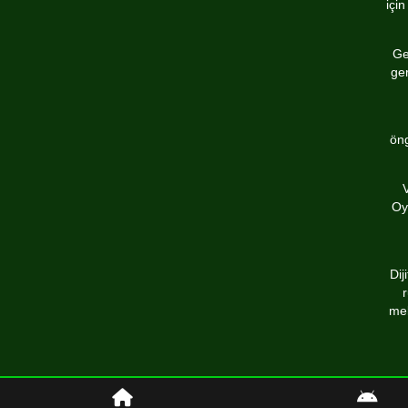
içi
Ge
ger
öng
Oy
Dij
r
mek