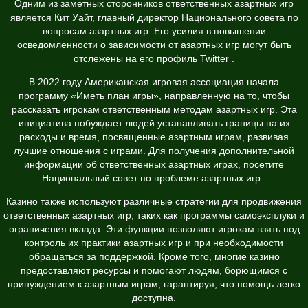
Одним из заметных сторонников ответственных азартных игр
является Кит Уайт, главный директор Национального совета по
вопросам азартных игр. Его усилия в повышении
осведомленности о зависимости от азартных игр могут быть
отслежены на его
профиль Twitter
.
В 2022 году Американская игровая ассоциация начала
программу «Иметь план игры», направленную на то, чтобы
рассказать игрокам ответственным методам азартных игр. Эта
инициатива побуждает людей устанавливать границы на их
расходы и время, посвященные азартным играм, развивая
лучшие отношения с играми. Для получения дополнительной
информации об ответственных азартных играх, посетите
Национальный совет по проблеме азартных игр
.
Казино также используют различные стратегии для продвижения
ответственных азартных игр, таких как программы самоэксплуки и
ограничения вклада. Эти функции позволяют игрокам взять под
контроль их практики азартных игр и при необходимости
обращаться за поддержкой. Кроме того, многие казино
предоставляют ресурсы и помогают людям, борющимся с
принуждением к азартным играм, гарантируя, что помощь легко
доступна.