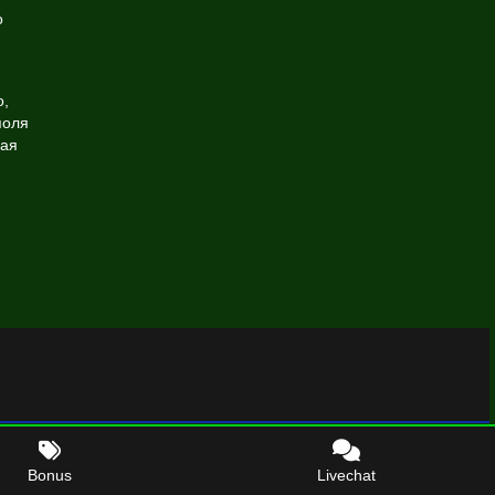
о
и
о,
поля
гая
Bonus
Livechat