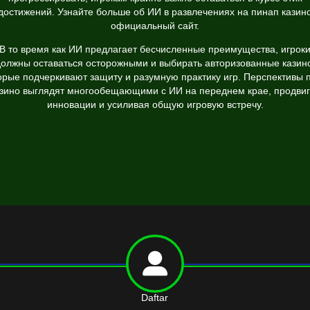
достижений. Узнайте больше об ИИ в развлечениях на
пинап казин
официальный сайт
.
В то время как ИИ предлагает бесчисленные преимущества, игрок
олжны оставаться осторожными и выбирать авторизованные казин
орые подчеркивают защиту и разумную практику игр. Перспективы 
зино выглядят многообещающими с ИИ на переднем крае, продви
инновации и усиливая общую игровую встречу.
Daftar