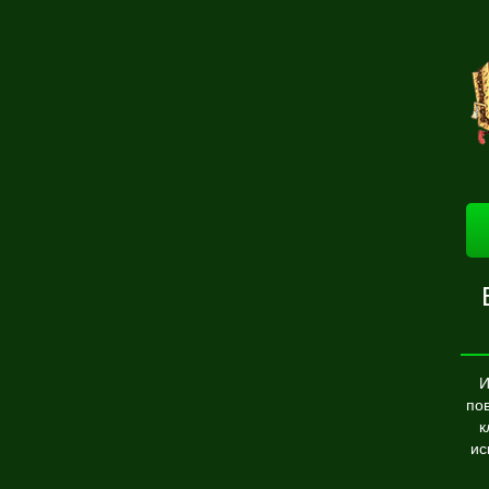
И
по
к
ис