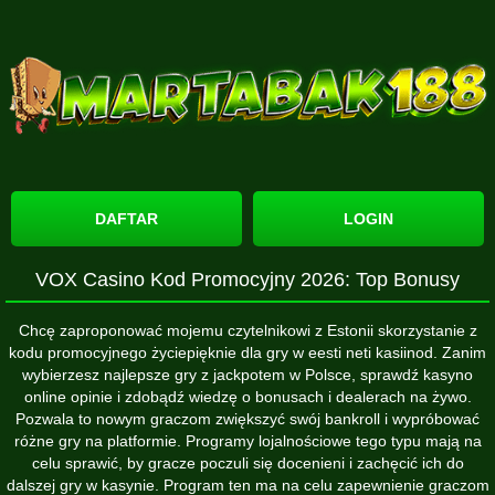
DAFTAR
LOGIN
VOX Casino Kod Promocyjny 2026: Top Bonusy
Chcę zaproponować mojemu czytelnikowi z Estonii skorzystanie z
kodu promocyjnego życiepięknie dla gry w eesti neti kasiinod. Zanim
wybierzesz najlepsze gry z jackpotem w Polsce, sprawdź kasyno
online opinie i zdobądź wiedzę o bonusach i dealerach na żywo.
Pozwala to nowym graczom zwiększyć swój bankroll i wypróbować
różne gry na platformie. Programy lojalnościowe tego typu mają na
celu sprawić, by gracze poczuli się docenieni i zachęcić ich do
dalszej gry w kasynie. Program ten ma na celu zapewnienie graczom