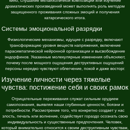
кино, слушание меланхоличной композиций или изучение
драматических произведений может выполнять роль методом
защищенного проживания сложных эмоций и получения
катарсического итога.
Системы эмоциональной разрядки
Физиологические механизмы, идущие с разрядку, включают
трансформацию уровня веществ напряжения, включение
парасимпатической нейронной организации и высвобождение
эндорфинов. Указанные молекулярные изменения объясняют,
почему после мощного ощущения деструктивных ощущений
персоны нередко чувствуют облегчение, покой и даже восторг.
Изучение личности через тяжелые
чувства: постижение себя и своих рамок
Отрицательные переживания служат сильным орудием
самопознания, выявляя наши глубинные ценности, боязни и
потребности. Рассмотрение того, что конкретно создает у нас
злость, печаль или волнение, содействует гораздо осознать свою
индивидуальность и существенные предпочтения. Человек,
который внимательно относится к своим деструктивным чувствам,