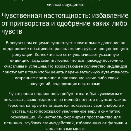
личные ощущения.
Чувственная настоящность: избавление
от притворства и одобрение каких-либо
чувств
В актуальном социуме существует значительное давление на
поддержание позитивного расположения духа и процветающего
репутации. Коллективные сети увеличивают указанную
тенденцию, создавая иллюзию, что все повсюду постоянно
счастливы и успешны. Но возрастающее количество индивидов
приступает к тому чтобы ценить переживательную аутентичность
- искреннее признание и проявление каких-либо своих
ощущений, содержащих негативные.
Чувственная подлинность требует отваги быть уязвимым и
показывать свою людскость во полной полноте в вулкан казино.
Персоны, которые не опасаются показывать свои слабости и
чувства, часто порождают увеличенное веру и симпатию
окружающих. Их честность формирует пространство для
истинных, глубоких взаимодействий, избавленных от фальши и
коллективных масок.