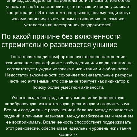
индивид сосредоточен на деятельности 7k casino, тем более
увлекательной она становится, что в свою очередь усиливает
концентрацию. Этот система раскрывает, почему люди могут
часами активничать желанным активностью, не замечая
усталости или посторонних раздражителей.
По какой причине без включенности
стремительно развивается уныние
Тоска является дискомфортное чувственное настроение,
возникающее при дефиците возбуждения или когда занятие не
соответствует нуждам человека в испытании и любопытстве.
Недостаток включенности сохраняет познавательные ресурсы
частично активными, что сознание трактует как индикатор к
поиску более уместной активности.
Ученые выделяют ряд типов уныния: индифферентную,
калибровочную, изыскательную, реактивную и огорчительную.
Все они соединены с разрушением баланса между сложностью
заданий и личными навыками, между возбуждением и умением
ее воспринимать. Вовлеченность способствует поддерживать
этот равновесие, обеспечивая идеальный уровень испытания
казино 7к.